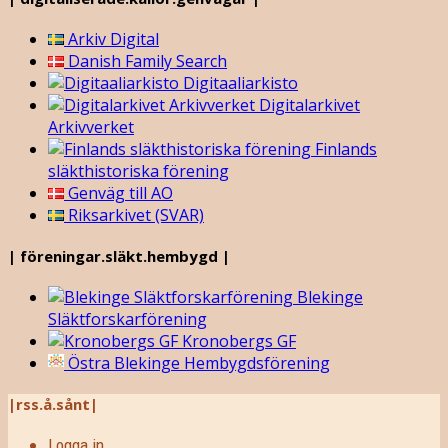
Arkiv Digital
Danish Family Search
Digitaaliarkisto
Digitalarkivet
Arkivverket
Finlands
släkthistoriska förening
Genväg till AO
Riksarkivet (SVAR)
| föreningar.släkt.hembygd |
Blekinge
Släktforskarförening
Kronobergs GF
Östra Blekinge Hembygdsförening
|rss.å.sånt|
Logga in