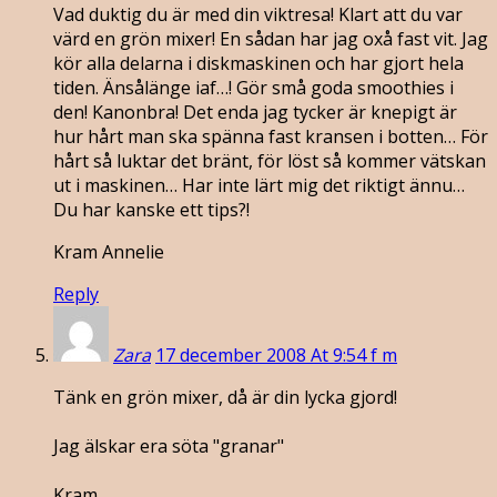
Vad duktig du är med din viktresa! Klart att du var
värd en grön mixer! En sådan har jag oxå fast vit. Jag
kör alla delarna i diskmaskinen och har gjort hela
tiden. Änsålänge iaf…! Gör små goda smoothies i
den! Kanonbra! Det enda jag tycker är knepigt är
hur hårt man ska spänna fast kransen i botten… För
hårt så luktar det bränt, för löst så kommer vätskan
ut i maskinen… Har inte lärt mig det riktigt ännu…
Du har kanske ett tips?!
Kram Annelie
Reply
Zara
17 december 2008 At 9:54 f m
Tänk en grön mixer, då är din lycka gjord!
Jag älskar era söta "granar"
Kram