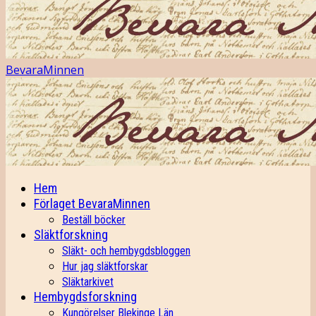
BevaraMinnen
Hem
Förlaget BevaraMinnen
Beställ böcker
Släktforskning
Släkt- och hembygdsbloggen
Hur jag släktforskar
Släktarkivet
Hembygdsforskning
Kungörelser Blekinge Län