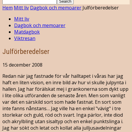
Hem
Mitt liv
Dagbok och memoarer
Julförberedelser
Mitt liv
Dagbok och memoarer
Matdagbok
Viktresan
Julförberedelser
15 december 2008
Redan när jag fastnade för vår halltapet i våras har jag
haft en liten vision, en inre bild av hur vi skulle julpynta i
hallen. Jag har förälskat mej i grankonerna som dykt upp
i lite olika utföranden de senaste åren. Men som vanligt
var det en särskild sort som hade fastnat. En sort som
inte fanns nånstans… Jag ville ha en enkel "vävig" i tre
storlekar och guld, röd och svart. Inga pärlor, inte diod
och akrylbling utan sisaltyp och en enkel punktslinga i.
Jag har sökt och letat och kollat alla julljusavdelningar