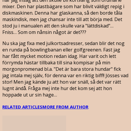
mixer. Den har plastbägare som har blivit väldigt repig i
diskmaskinen. Denna har glaskanna, så den borde tåla
maskindisk, men jag chansar inte till att börja med. Det
stod ju i manualen att den skulle vara "lättdiskad"…
Fniss… Som om nånsin något är det???
Nu ska jag fixa med julkortsadresser, sedan blir det nog
en runda på bowlingbanan eller golfgreenen. Fast jag
har fått mycket motion redan idag. Har varit och lett
förrymda hästar tillbaka till sina kompisar på min
morgonpromenad bl.a. "Det är bara stora hundar" fick
jag intala mej själv, för denna var en riktig biff!! Jösses vad
stor! Men jag kände ju att hon var snäll, så det var rätt
lugnt ändå. Fråga mej inte hur det kom sej att hon
hoppade ut ur sin hage…
RELATED ARTICLES
MORE FROM AUTHOR