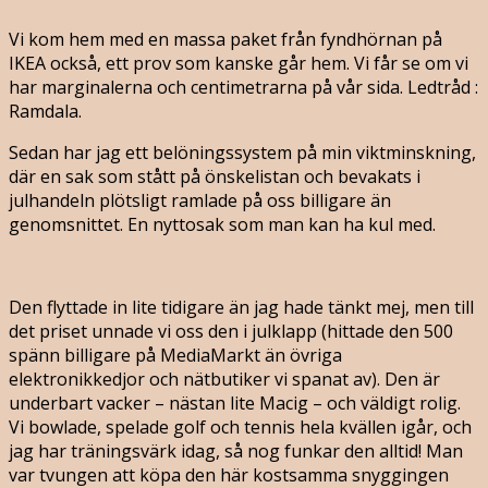
Vi kom hem med en massa paket från fyndhörnan på
IKEA också, ett prov som kanske går hem. Vi får se om vi
har marginalerna och centimetrarna på vår sida. Ledtråd :
Ramdala.
Sedan har jag ett belöningssystem på min viktminskning,
där en sak som stått på önskelistan och bevakats i
julhandeln plötsligt ramlade på oss billigare än
genomsnittet. En nyttosak som man kan ha kul med.
Den flyttade in lite tidigare än jag hade tänkt mej, men till
det priset unnade vi oss den i julklapp (hittade den 500
spänn billigare på MediaMarkt än övriga
elektronikkedjor och nätbutiker vi spanat av). Den är
underbart vacker – nästan lite Macig – och väldigt rolig.
Vi bowlade, spelade golf och tennis hela kvällen igår, och
jag har träningsvärk idag, så nog funkar den alltid! Man
var tvungen att köpa den här kostsamma snyggingen