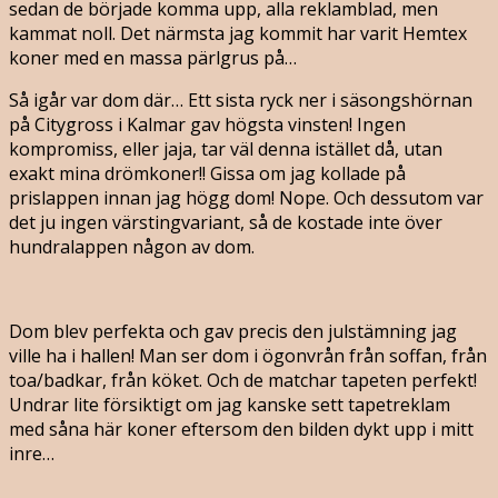
sedan de började komma upp, alla reklamblad, men
kammat noll. Det närmsta jag kommit har varit Hemtex
koner med en massa pärlgrus på…
Så igår var dom där… Ett sista ryck ner i säsongshörnan
på Citygross i Kalmar gav högsta vinsten! Ingen
kompromiss, eller jaja, tar väl denna istället då, utan
exakt mina drömkoner!! Gissa om jag kollade på
prislappen innan jag högg dom! Nope. Och dessutom var
det ju ingen värstingvariant, så de kostade inte över
hundralappen någon av dom.
Dom blev perfekta och gav precis den julstämning jag
ville ha i hallen! Man ser dom i ögonvrån från soffan, från
toa/badkar, från köket. Och de matchar tapeten perfekt!
Undrar lite försiktigt om jag kanske sett tapetreklam
med såna här koner eftersom den bilden dykt upp i mitt
inre…