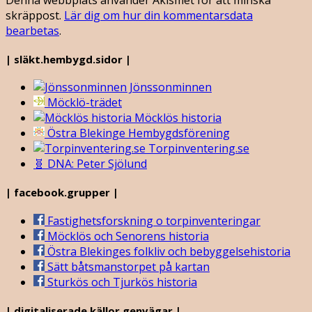
skräppost.
Lär dig om hur din kommentarsdata
bearbetas
.
| släkt.hembygd.sidor |
Jönssonminnen
Möcklö-trädet
Möcklös historia
Östra Blekinge Hembygdsförening
Torpinventering.se
🧬 DNA: Peter Sjölund
| facebook.grupper |
Fastighetsforskning o torpinventeringar
Möcklös och Senorens historia
Östra Blekinges folkliv och bebyggelsehistoria
Sätt båtsmanstorpet på kartan
Sturkös och Tjurkös historia
| digitaliserade.källor.genvägar |