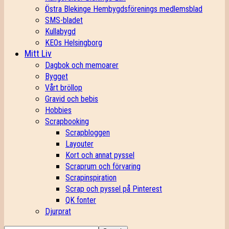
Östra Blekinge Hembygdsförenings medlemsblad
SMS-bladet
Kullabygd
KEOs Helsingborg
Mitt Liv
Dagbok och memoarer
Bygget
Vårt bröllop
Gravid och bebis
Hobbies
Scrapbooking
Scrapbloggen
Layouter
Kort och annat pyssel
Scraprum och förvaring
Scrapinspiration
Scrap och pyssel på Pinterest
QK fonter
Djurprat