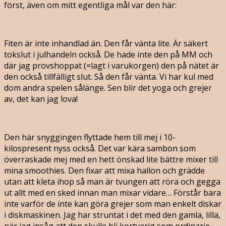
först, även om mitt egentliga mål var den här:
Fiten är inte inhandlad än. Den får vänta lite. Är säkert
tokslut i julhandeln också. De hade inte den på MM och
där jag provshoppat (=lagt i varukorgen) den på nätet är
den också tillfälligt slut. Så den får vänta. Vi har kul med
dom andra spelen sålänge. Sen blir det yoga och grejer
av, det kan jag lova!
Den här snyggingen flyttade hem till mej i 10-
kilospresent nyss också. Det var kära sambon som
överraskade mej med en hett önskad lite bättre mixer till
mina smoothies. Den fixar att mixa hallon och grädde
utan att kleta ihop så man är tvungen att röra och gegga
ut allt med en sked innan man mixar vidare… Förstår bara
inte varför de inte kan göra grejer som man enkelt diskar
i diskmaskinen. Jag har struntat i det med den gamla, lilla,
när jag insåg att den skulle bli kortvarig som ordinarie