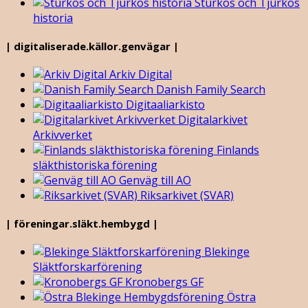
Sturkös och Tjurkös
historia
| digitaliserade.källor.genvägar |
Arkiv Digital
Danish Family Search
Digitaaliarkisto
Digitalarkivet
Arkivverket
Finlands
släkthistoriska förening
Genväg till AO
Riksarkivet (SVAR)
| föreningar.släkt.hembygd |
Blekinge
Släktforskarförening
Kronobergs GF
Östra