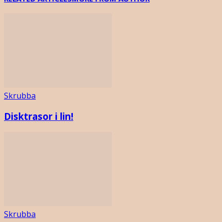
Skrubba
Disktrasor i lin!
Skrubba