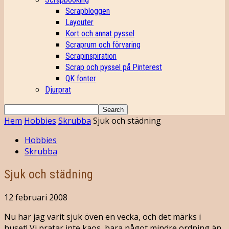
Scrapbloggen
Layouter
Kort och annat pyssel
Scraprum och förvaring
Scrapinspiration
Scrap och pyssel på Pinterest
QK fonter
Djurprat
Hem
Hobbies
Skrubba
Sjuk och städning
Hobbies
Skrubba
Sjuk och städning
12 februari 2008
Nu har jag varit sjuk öven en vecka, och det märks i
huset! Vi pratar inte kaos, bara något mindre ordning än