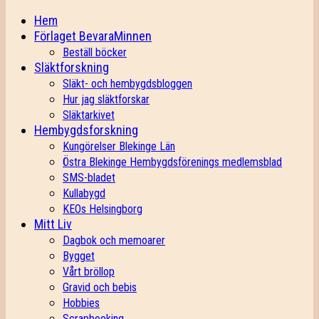
Hem
Förlaget BevaraMinnen
Beställ böcker
Släktforskning
Släkt- och hembygdsbloggen
Hur jag släktforskar
Släktarkivet
Hembygdsforskning
Kungörelser Blekinge Län
Östra Blekinge Hembygdsförenings medlemsblad
SMS-bladet
Kullabygd
KEOs Helsingborg
Mitt Liv
Dagbok och memoarer
Bygget
Vårt bröllop
Gravid och bebis
Hobbies
Scrapbooking