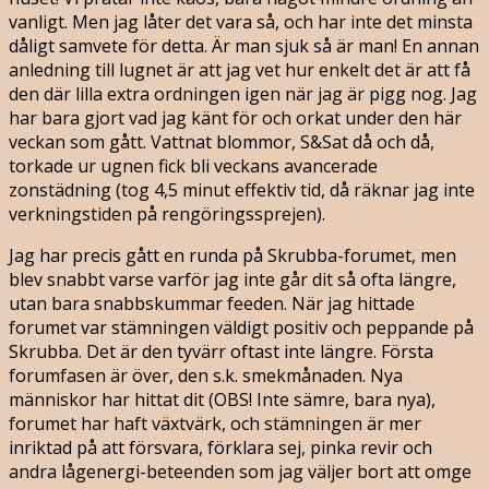
vanligt. Men jag låter det vara så, och har inte det minsta
dåligt samvete för detta. Är man sjuk så är man! En annan
anledning till lugnet är att jag vet hur enkelt det är att få
den där lilla extra ordningen igen när jag är pigg nog. Jag
har bara gjort vad jag känt för och orkat under den här
veckan som gått. Vattnat blommor, S&Sat då och då,
torkade ur ugnen fick bli veckans avancerade
zonstädning (tog 4,5 minut effektiv tid, då räknar jag inte
verkningstiden på rengöringssprejen).
Jag har precis gått en runda på Skrubba-forumet, men
blev snabbt varse varför jag inte går dit så ofta längre,
utan bara snabbskummar feeden. När jag hittade
forumet var stämningen väldigt positiv och peppande på
Skrubba. Det är den tyvärr oftast inte längre. Första
forumfasen är över, den s.k. smekmånaden. Nya
människor har hittat dit (OBS! Inte sämre, bara nya),
forumet har haft växtvärk, och stämningen är mer
inriktad på att försvara, förklara sej, pinka revir och
andra lågenergi-beteenden som jag väljer bort att omge