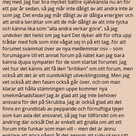
mej med. Jag har bra mycket bättre självkänsla nu än för
ett par år sedan, så jag mår inte dåligt av att andra inte är
som jag. Det enda jag mår dåligt av är dåliga energier och
att andra berättar om att de mår dåligt av att inte tycka
och känna lika som "alla andra verkar göra", så jag
undviker det helst om jag kan! Det dyker allt för ofta upp
trådar med folk som inte vågat sej in på ett tag, för att
forumet svämmat över av nya medlemmar osv – som
forumägare till ett annat forum på nätet kan jag bara
känna djupa sympatier för de som startat forumet. Jag
vet hur det känns att få den "kritiken" om sitt forum, men
också att det är ett oundvikligt utvecklingssteg. Men jag
vet också att den fasen också går över, och om man
klarar att hålla stämningen uppe kommer nya
smekmånadsfaser! Jag är glad att jag inte behöver
ansvara för det på Skrubba. Jag är också glad att det
finns en grundstab av peppande och förnuftiga tjejer
som kan axla det ansvaret, så jag har tillförsikt om en
ändring där också! Det är enkelt att gnälla om att ett
forum inte funkar som man vill – men det är ännu
enklare att göra något åt det genom att själv skapa sitt