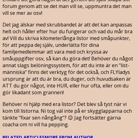
forum genom att se det man vill se, uppmuntra det man
vill se mer av osv!
Det jag älskar med skrubbandet är att det kan anpassas
helt och håller efter hur du fungerar och vad du mår bra
av! Vill du skriva kilometerlånga listor med småpunkter,
för att peppa dej själv, underlätta för dina
familjemedlemmar att vara med och kryssa av
småuppgifter osv, så kan du göra det! Behöver du något
annat slags belöningssystem, för att du inte är en "list-
människa" finns det verktyg för det också, och FLYladys
ursprung är att du är bra, du duger, och huvudsaken är
ATT du gör något, inte HUR, eller hur ofta, eller om du
gör likadant som grannen!
Behöver ni hjälp med era listor? Det blev så tyst när vi
kom till listorna. Ni tog väl inte på er skygglapparna och
tänkte "fixar sen nångång"? 😉 Jag fortsätter gärna
coacha om ni vill ha pepping.
RELATED ARTICLES
MORE FROM AUTHOR