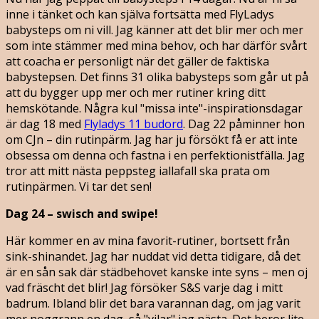
inne i tänket och kan själva fortsätta med FlyLadys
babysteps om ni vill. Jag känner att det blir mer och mer
som inte stämmer med mina behov, och har därför svårt
att coacha er personligt när det gäller de faktiska
babystepsen. Det finns 31 olika babysteps som går ut på
att du bygger upp mer och mer rutiner kring ditt
hemskötande. Några kul "missa inte"-inspirationsdagar
är dag 18 med
Flyladys 11 budord
. Dag 22 påminner hon
om CJn – din rutinpärm. Jag har ju försökt få er att inte
obsessa om denna och fastna i en perfektionistfälla. Jag
tror att mitt nästa peppsteg iallafall ska prata om
rutinpärmen. Vi tar det sen!
Dag 24 – swisch and swipe!
Här kommer en av mina favorit-rutiner, bortsett från
sink-shinandet. Jag har nuddat vid detta tidigare, då det
är en sån sak där städbehovet kanske inte syns – men oj
vad fräscht det blir! Jag försöker S&S varje dag i mitt
badrum. Ibland blir det bara varannan dag, om jag varit
mer noggrann en dag, så "vilar" jag nästa. Det beror lite