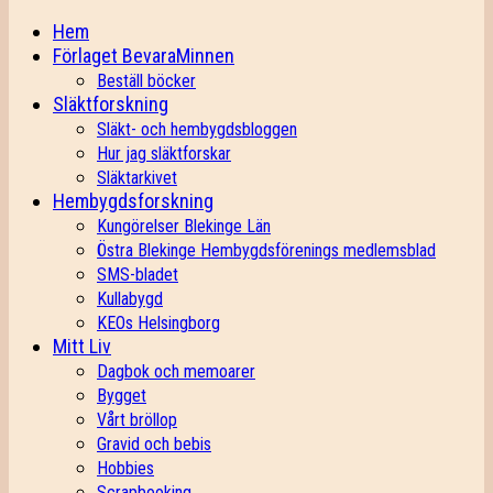
Hem
Förlaget BevaraMinnen
Beställ böcker
Släktforskning
Släkt- och hembygdsbloggen
Hur jag släktforskar
Släktarkivet
Hembygdsforskning
Kungörelser Blekinge Län
Östra Blekinge Hembygdsförenings medlemsblad
SMS-bladet
Kullabygd
KEOs Helsingborg
Mitt Liv
Dagbok och memoarer
Bygget
Vårt bröllop
Gravid och bebis
Hobbies
Scrapbooking