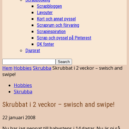
Scrapbloggen
Layouter
Kort och annat pyssel
Scraprum och förvaring
Scrapinspiration
Scrap och pyssel på Pinterest
QK fonter
Djurprat
Hem
Hobbies
Skrubba
Skrubbat i 2 veckor – swisch and
swipe!
Hobbies
Skrubba
Skrubbat i 2 veckor – swisch and swipe!
22 januari 2008
Nu har jag peppat till babysteps i 14 dagar. Nu är ni så