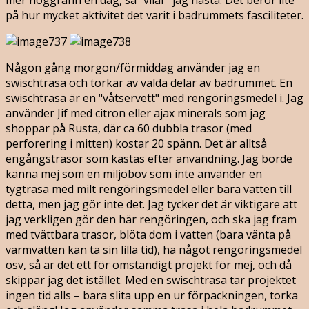
på hur mycket aktivitet det varit i badrummets fasciliteter.
Någon gång morgon/förmiddag använder jag en
swischtrasa och torkar av valda delar av badrummet. En
swischtrasa är en "våtservett" med rengöringsmedel i. Jag
använder Jif med citron eller ajax minerals som jag
shoppar på Rusta, där ca 60 dubbla trasor (med
perforering i mitten) kostar 20 spänn. Det är alltså
engångstrasor som kastas efter användning. Jag borde
känna mej som en miljöbov som inte använder en
tygtrasa med milt rengöringsmedel eller bara vatten till
detta, men jag gör inte det. Jag tycker det är viktigare att
jag verkligen gör den här rengöringen, och ska jag fram
med tvättbara trasor, blöta dom i vatten (bara vänta på
varmvatten kan ta sin lilla tid), ha något rengöringsmedel
osv, så är det ett för omständigt projekt för mej, och då
skippar jag det istället. Med en swischtrasa tar projektet
ingen tid alls – bara slita upp en ur förpackningen, torka