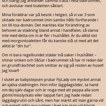
och släng! Jag använder samma trasa i hela badrummet,
och avslutar med toaletten såklart.
Mina föräldrar var på besök i helgen, så vi var 3 som
skitade ner badrummet (min sambo hålls fortfarande i
sin lill-toa-domän. Det märktes klar förändring av
behovet av städning bland annat i handfatet, så slarva
inte med detta om ni är fler i hushållet. Är du alltid sist
med morgontoaletten får du kanske stå ut med att det
alltid är "din tur".
Om ni bara regelbundet städar två saker i hushållet –
shinar sinken och S&Sar i badrummet så har ni redan där
en grundfräschhet som smittar av sig på resten av huset!
Jag lovar!!
I slutet av babystepsen pratar FlyLady om mycket annat
än själva städningen. Hon inför läggdagstider, ta hand
om dej själv-dagar och är noga med att peppa alla som
glömt/misslyckats eller tappat fart. Jag hade redan
läggdagsrutin och sånt, men har märkt att man gärna vill
och enkelt inför nya rutiner i livet när man väl börjat