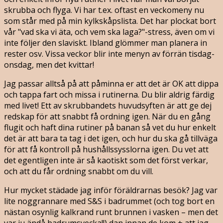
skrubba och flyga. Vi har t.ex. oftast en veckomeny nu
som står med på min kylkskåpslista. Det har plockat bort
vår "vad ska vi äta, och vem ska laga?"-stress, även om vi
inte följer den slaviskt. Ibland glömmer man planera in
rester osv. Vissa veckor blir inte menyn av förrän tisdag-
onsdag, men det kvittar!
Jag passar alltså på att påminna er att det är OK att dippa
och tappa fart och missa i rutinerna. Du blir aldrig färdig
med livet! Ett av skrubbandets huvudsyften är att ge dej
redskap för att snabbt få ordning igen. När du en gång
flugit och haft dina rutiner på banan så vet du hur enkelt
det är att bara ta tag i det igen, och hur du ska gå tillväga
för att få kontroll på hushållssysslorna igen. Du vet att
det egentligen inte är så kaotiskt som det först verkar,
och att du får ordning snabbt om du vill.
Hur mycket städade jag inför föräldrarnas besök? Jag var
lite noggrannare med S&S i badrummet (och tog bort en
nästan osynlig kalkrand runt brunnen i vasken – men det
var ju ändå badrumsvecka!!) dan innan de kom + att jag