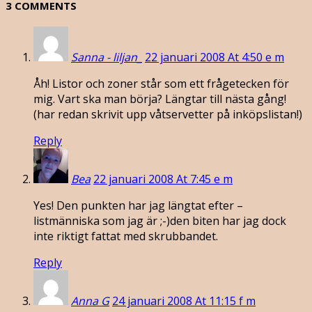
3 COMMENTS
Sanna - liljan_
22 januari 2008 At 4:50 e m
Åh! Listor och zoner står som ett frågetecken för
mig. Vart ska man börja? Längtar till nästa gång!
(har redan skrivit upp våtservetter på inköpslistan!)
Reply
Bea
22 januari 2008 At 7:45 e m
Yes! Den punkten har jag längtat efter –
listmänniska som jag är ;-)den biten har jag dock
inte riktigt fattat med skrubbandet.
Reply
Anna G
24 januari 2008 At 11:15 f m