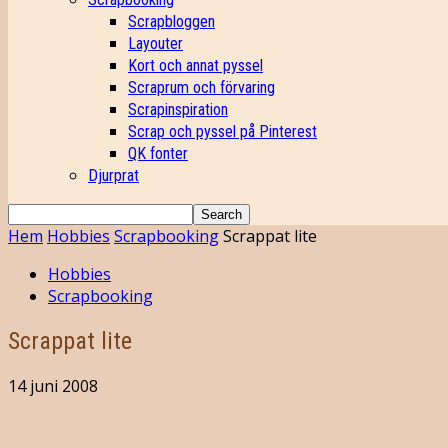
Scrapbloggen
Layouter
Kort och annat pyssel
Scraprum och förvaring
Scrapinspiration
Scrap och pyssel på Pinterest
QK fonter
Djurprat
Hem
Hobbies
Scrapbooking
Scrappat lite
Hobbies
Scrapbooking
Scrappat lite
14 juni 2008