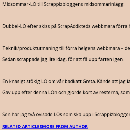
Midsommar-LO till Scrappizbloggens midsommarinlägg.
Dubbel-LO efter skiss på ScrapAddicteds webbmara förra 
Teknik/produktutmaning till förra helgens webbmara – dess
Sedan scrappade jag lite idag, för att få upp farten igen.
En knasigt stökig LO om vår badkatt Greta. Kände att jag ia
Gav upp efter denna LOn och gjorde kort av resterna, som j
Sen har jag två ovisade LOs som ska upp i Scrappizbloggen f
RELATED ARTICLES
MORE FROM AUTHOR