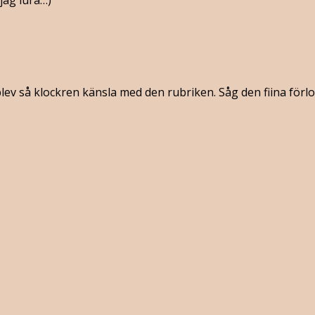
jag lura…)
blev så klockren känsla med den rubriken. Såg den fiina förl