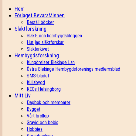
Hem
Förlaget BevaraMinnen
Beställ böcker
Släktforskning
Släkt- och hembygdsbloggen
Hur jag släktforskar
Släktarkivet
Hembygdsforskning
Kungörelser Blekinge Län
Östra Blekinge Hembygdsförenings medlemsblad
SMS-bladet
Kullabygd
KEOs Helsingborg
Mitt Liv
Dagbok och memoarer
Bygget
Vårt bröllop
Gravid och bebis
Hobbies
Scrapbooking