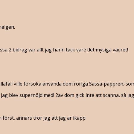
helgen.
a 2 bidrag var allt jag hann tack vare det mysiga vädret!
llafall ville försöka använda dom röriga Sassa-pappren, som ä
ag blev supernöjd med! 2av dom gick inte att scanna, så jag 
örst, annars tror jag att jag är ikapp.