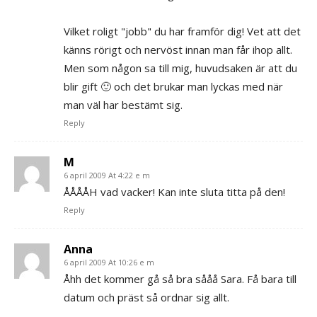
Vilket roligt "jobb" du har framför dig! Vet att det
känns rörigt och nervöst innan man får ihop allt.
Men som någon sa till mig, huvudsaken är att du
blir gift 🙂 och det brukar man lyckas med när
man väl har bestämt sig.
Reply
M
6 april 2009 At 4:22 e m
ÅÅÅÅH vad vacker! Kan inte sluta titta på den!
Reply
Anna
6 april 2009 At 10:26 e m
Åhh det kommer gå så bra sååå Sara. Få bara till
datum och präst så ordnar sig allt.