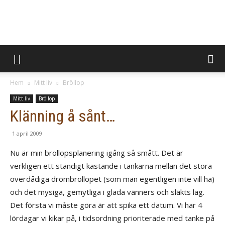
BevaraMinnen
Hem
Mitt liv
Bröllop
Mitt liv
Bröllop
Klänning å sånt…
1 april 2009
Nu är min bröllopsplanering igång så smått. Det är
verkligen ett ständigt kastande i tankarna mellan det stora
överdådiga drömbröllopet (som man egentligen inte vill ha)
och det mysiga, gemytliga i glada vänners och släkts lag.
Det första vi måste göra är att spika ett datum. Vi har 4
lördagar vi kikar på, i tidsordning prioriterade med tanke på