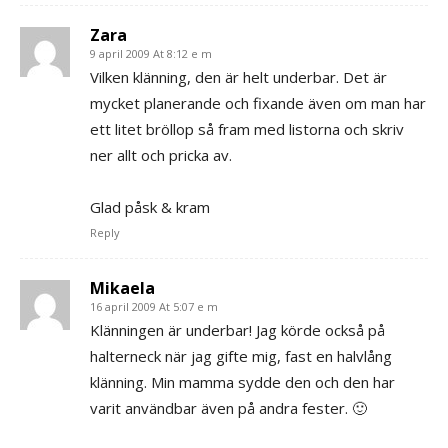
Zara
9 april 2009 At 8:12 e m
Vilken klänning, den är helt underbar. Det är
mycket planerande och fixande även om man har
ett litet bröllop så fram med listorna och skriv
ner allt och pricka av.
Glad påsk & kram
Reply
Mikaela
16 april 2009 At 5:07 e m
Klänningen är underbar! Jag körde också på
halterneck när jag gifte mig, fast en halvlång
klänning. Min mamma sydde den och den har
varit användbar även på andra fester. 🙂