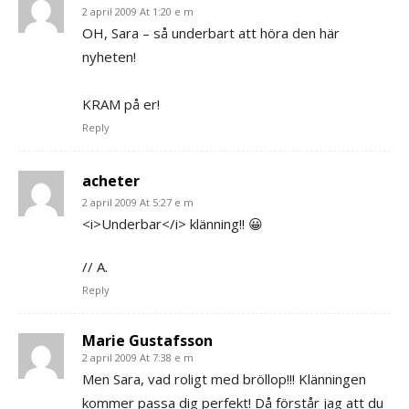
2 april 2009 At 1:20 e m
OH, Sara – så underbart att höra den här
nyheten!
KRAM på er!
Reply
acheter
2 april 2009 At 5:27 e m
<i>Underbar</i> klänning!! 😀
// A.
Reply
Marie Gustafsson
2 april 2009 At 7:38 e m
Men Sara, vad roligt med bröllop!!! Klänningen
kommer passa dig perfekt! Då förstår jag att du