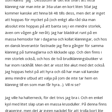
som känns "jag". Dessutom är det lite svårt att hitta
klänning när man inte är 36a utan en kort liten 50a! Jag
kommer kanske att hinna bli 48 tills dess, men det är inget
att hoppas för mycket på (och enligt alla råd ska man
absolut inte hoppas på att banta sej i en mindre storlek,
även om vågen går neråt). Jag har bläddrat runt på en
massa hemsidor här i dagarna och kollat klänningar, och hos
en dansk leverantör fastnade jag flera gånger för samma
klänning på tumnaglarna och klickade upp. Och den finns i
min storlek också, och hos de två brudklänningsbutiker vi
har inom räckhåll. Men det är visst lite akut med det också.
Jag hoppas helst på att hyra och då har man väl kanske
ännu mindre utbud att välja på (om de inte tar hem en
klänning till en som man får hyra…). Vill ni se?
Jag ville ha halterneck, för det trivs jag bra i. Och en enkel
kjol med litet släp utan en massa krusiduller. På denna finns
drapering, men det är ingen nackdel för att trolla bort lite