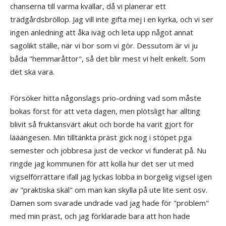
chanserna till varma kvällar, då vi planerar ett
trädgårdsbröllop. Jag vill inte gifta mej i en kyrka, och vi ser
ingen anledning att åka iväg och leta upp något annat
sagolikt ställe, när vi bor som vi gör. Dessutom är vi ju
båda "hemmaråttor", så det blir mest vi helt enkelt. Som
det ska vara.
Försöker hitta någonslags prio-ordning vad som måste
bokas först för att veta dagen, men plötsligt har allting
blivit så fruktansvärt akut och borde ha varit gjort för
lääängesen. Min tilltänkta präst gick nog i stöpet pga
semester och jobbresa just de veckor vi funderat på. Nu
ringde jag kommunen för att kolla hur det ser ut med
vigselförrättare ifall jag lyckas lobba in borgelig vigsel igen
av "praktiska skäl" om man kan skylla på ute lite sent osv.
Damen som svarade undrade vad jag hade för "problem"
med min präst, och jag förklarade bara att hon hade