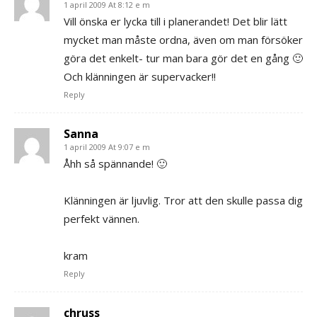
1 april 2009 At 8:12 e m
Vill önska er lycka till i planerandet! Det blir lätt
mycket man måste ordna, även om man försöker
göra det enkelt- tur man bara gör det en gång 🙂
Och klänningen är supervacker!!
Reply
Sanna
1 april 2009 At 9:07 e m
Åhh så spännande! 🙂
Klänningen är ljuvlig. Tror att den skulle passa dig
perfekt vännen.
kram
Reply
chruss