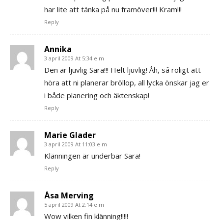
har lite att tänka på nu framöver!!! Kram!!!
Reply
Annika
3 april 2009 At 5:34 e m
Den är ljuvlig Sara!!! Helt ljuvlig! Åh, så roligt att
höra att ni planerar bröllop, all lycka önskar jag er
i både planering och äktenskap!
Reply
Marie Glader
3 april 2009 At 11:03 e m
Klänningen är underbar Sara!
Reply
Åsa Merving
5 april 2009 At 2:14 e m
Wow vilken fin klänning!!!!!