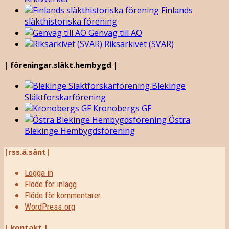
Finlands
släkthistoriska förening
Genväg till AO
Riksarkivet (SVAR)
| föreningar.släkt.hembygd |
Blekinge
Släktforskarförening
Kronobergs GF
Östra
Blekinge Hembygdsförening
|rss.å.sånt|
Logga in
Flöde för inlägg
Flöde för kommentarer
WordPress.org
| kontakt |