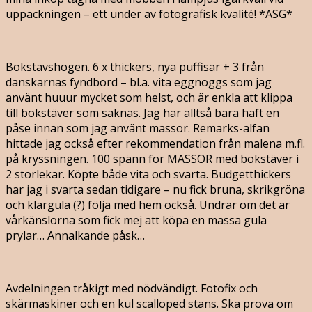
uppackningen – ett under av fotografisk kvalité! *ASG*
Bokstavshögen. 6 x thickers, nya puffisar + 3 från
danskarnas fyndbord – bl.a. vita eggnoggs som jag
använt huuur mycket som helst, och är enkla att klippa
till bokstäver som saknas. Jag har alltså bara haft en
påse innan som jag använt massor. Remarks-alfan
hittade jag också efter rekommendation från malena m.fl.
på kryssningen. 100 spänn för MASSOR med bokstäver i
2 storlekar. Köpte både vita och svarta. Budgetthickers
har jag i svarta sedan tidigare – nu fick bruna, skrikgröna
och klargula (?) följa med hem också. Undrar om det är
vårkänslorna som fick mej att köpa en massa gula
prylar… Annalkande påsk…
Avdelningen tråkigt med nödvändigt. Fotofix och
skärmaskiner och en kul scalloped stans. Ska prova om