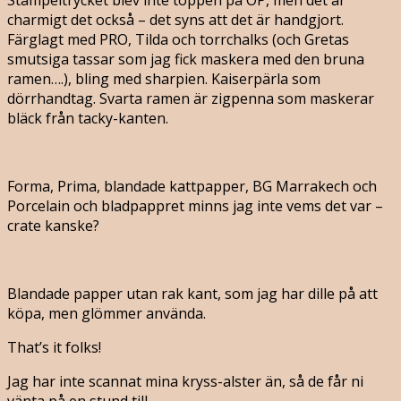
charmigt det också – det syns att det är handgjort.
Färglagt med PRO, Tilda och torrchalks (och Gretas
smutsiga tassar som jag fick maskera med den bruna
ramen….), bling med sharpien. Kaiserpärla som
dörrhandtag. Svarta ramen är zigpenna som maskerar
bläck från tacky-kanten.
Forma, Prima, blandade kattpapper, BG Marrakech och
Porcelain och bladpappret minns jag inte vems det var –
crate kanske?
Blandade papper utan rak kant, som jag har dille på att
köpa, men glömmer använda.
That’s it folks!
Jag har inte scannat mina kryss-alster än, så de får ni
vänta på en stund till.