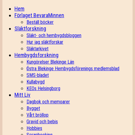
Hem
Förlaget BevaraMinnen
Beställ böcker
Släktforskning
Släkt- och hembygdsbloggen
Hur jag släktforskar
Släktarkivet
Hembygdsforskning
Kungörelser Blekinge Län
Östra Blekinge Hembygdsförenings medlemsblad
SMS-bladet
Kullabygd
KEOs Helsingborg
Mitt Liv
Dagbok och memoarer
Bygget
Vårt bröllop
Gravid och bebis
Hobbies
Scrapbooking