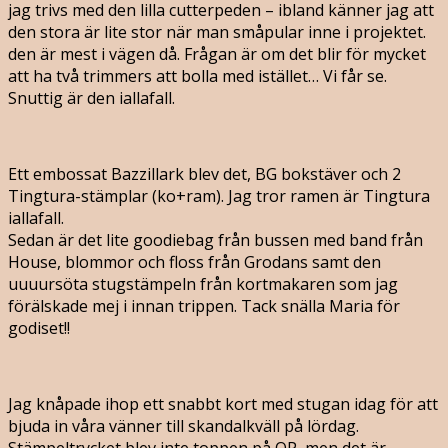
jag trivs med den lilla cutterpeden – ibland känner jag att
den stora är lite stor när man småpular inne i projektet.
den är mest i vägen då. Frågan är om det blir för mycket
att ha två trimmers att bolla med istället… Vi får se.
Snuttig är den iallafall.
Ett embossat Bazzillark blev det, BG bokstäver och 2
Tingtura-stämplar (ko+ram). Jag tror ramen är Tingtura
iallafall.
Sedan är det lite goodiebag från bussen med band från
House, blommor och floss från Grodans samt den
uuuursöta stugstämpeln från kortmakaren som jag
förälskade mej i innan trippen. Tack snälla Maria för
godiset!!
Jag knåpade ihop ett snabbt kort med stugan idag för att
bjuda in våra vänner till skandalkväll på lördag.
Stämpeltrycket blev inte toppen på OP, men det är