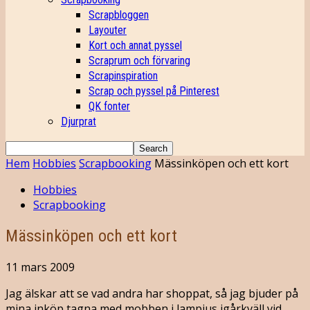
Scrapbloggen
Layouter
Kort och annat pyssel
Scraprum och förvaring
Scrapinspiration
Scrap och pyssel på Pinterest
QK fonter
Djurprat
Hem
Hobbies
Scrapbooking
Mässinköpen och ett kort
Hobbies
Scrapbooking
Mässinköpen och ett kort
11 mars 2009
Jag älskar att se vad andra har shoppat, så jag bjuder på
mina inköp tagna med mobben i lampjus igårkväll vid