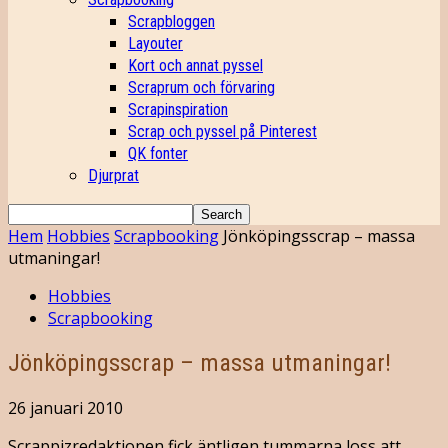
Scrapbloggen
Layouter
Kort och annat pyssel
Scraprum och förvaring
Scrapinspiration
Scrap och pyssel på Pinterest
QK fonter
Djurprat
Hem
Hobbies
Scrapbooking
Jönköpingsscrap – massa
utmaningar!
Hobbies
Scrapbooking
Jönköpingsscrap – massa utmaningar!
26 januari 2010
Scrappizredaktionen fick äntligen tummarna loss att