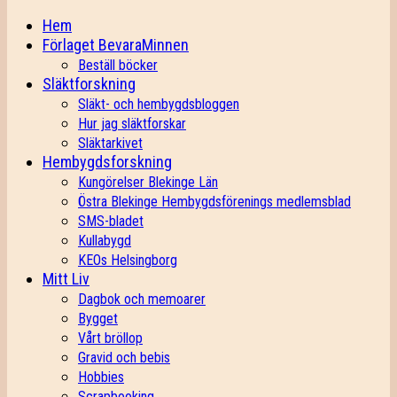
Hem
Förlaget BevaraMinnen
Beställ böcker
Släktforskning
Släkt- och hembygdsbloggen
Hur jag släktforskar
Släktarkivet
Hembygdsforskning
Kungörelser Blekinge Län
Östra Blekinge Hembygdsförenings medlemsblad
SMS-bladet
Kullabygd
KEOs Helsingborg
Mitt Liv
Dagbok och memoarer
Bygget
Vårt bröllop
Gravid och bebis
Hobbies
Scrapbooking