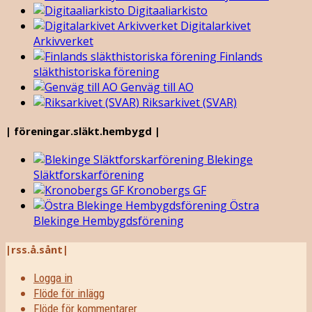
Digitaaliarkisto
Digitalarkivet
Arkivverket
Finlands
släkthistoriska förening
Genväg till AO
Riksarkivet (SVAR)
| föreningar.släkt.hembygd |
Blekinge
Släktforskarförening
Kronobergs GF
Östra
Blekinge Hembygdsförening
|rss.å.sånt|
Logga in
Flöde för inlägg
Flöde för kommentarer