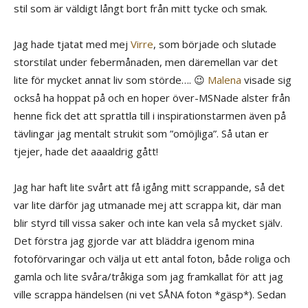
stil som är väldigt långt bort från mitt tycke och smak.
Jag hade tjatat med mej
Virre
, som började och slutade
storstilat under febermånaden, men däremellan var det
lite för mycket annat liv som störde…. 😉
Malena
visade sig
också ha hoppat på och en hoper över-MSNade alster från
henne fick det att sprattla till i inspirationstarmen även på
tävlingar jag mentalt strukit som ”omöjliga”. Så utan er
tjejer, hade det aaaaldrig gått!
Jag har haft lite svårt att få igång mitt scrappande, så det
var lite därför jag utmanade mej att scrappa kit, där man
blir styrd till vissa saker och inte kan vela så mycket själv.
Det förstra jag gjorde var att bläddra igenom mina
fotoförvaringar och välja ut ett antal foton, både roliga och
gamla och lite svåra/tråkiga som jag framkallat för att jag
ville scrappa händelsen (ni vet SÅNA foton *gäsp*). Sedan