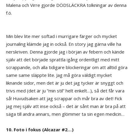
Malena och Virre gjorde DÖDSLÄCKRA tolkningar av denna
f.ö.
Min blev lite mer softad i murrigare färger och mycket
journaling klämde jag in också. En story jag gärna ville ha
nerskriven. Denna gjorde jag i början av febern och kände
själv att det började sprattla igång ordentligt med mitt
scrappande, och alla tidigare blockeringar om att alltid göra
same same släppte lite. Jag må göra väldigt mycket
liknande sidor, men det är ju det jag tycker är snyggt och
trivs med (det är ju ”min stil” helt enkelt…), så det får vara
så! Huvudsaken att jag scrappar och mår bra av det! Fick
jag mej själv att inse också – det är sånt man är bra på att
säga till andra annars, men glömmer ta sin egen medicin…
10. Foto i fokus (Alcazar #2…)