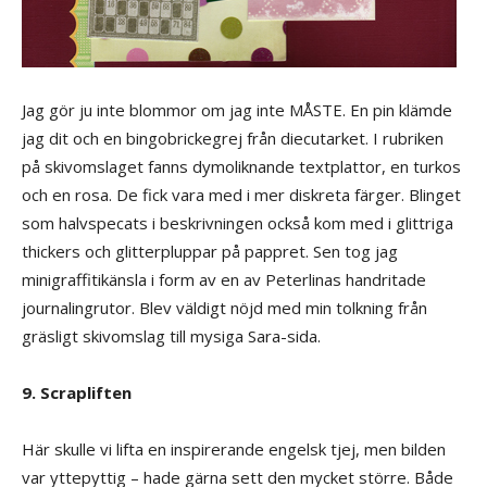
Jag gör ju inte blommor om jag inte MÅSTE. En pin klämde
jag dit och en bingobrickegrej från diecutarket. I rubriken
på skivomslaget fanns dymoliknande textplattor, en turkos
och en rosa. De fick vara med i mer diskreta färger. Blinget
som halvspecats i beskrivningen också kom med i glittriga
thickers och glitterpluppar på pappret. Sen tog jag
minigraffitikänsla i form av en av Peterlinas handritade
journalingrutor. Blev väldigt nöjd med min tolkning från
gräsligt skivomslag till mysiga Sara-sida.
9. Scrapliften
Här skulle vi lifta en inspirerande engelsk tjej, men bilden
var yttepyttig – hade gärna sett den mycket större. Både