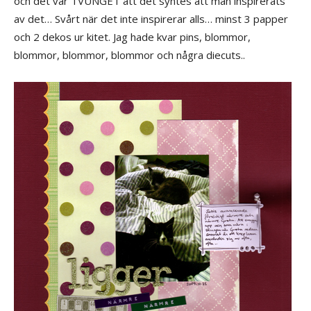
och det var TVUNGET att det syntes att man inspirerats
av det… Svårt när det inte inspirerar alls… minst 3 papper
och 2 dekos ur kitet. Jag hade kvar pins, blommor,
blommor, blommor, blommor och några diecuts..