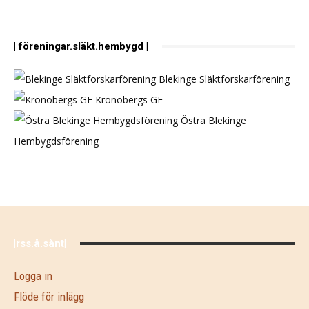
| föreningar.släkt.hembygd |
Blekinge Släktforskarförening
Kronobergs GF
Östra Blekinge
Hembygdsförening
|rss.å.sånt|
Logga in
Flöde för inlägg