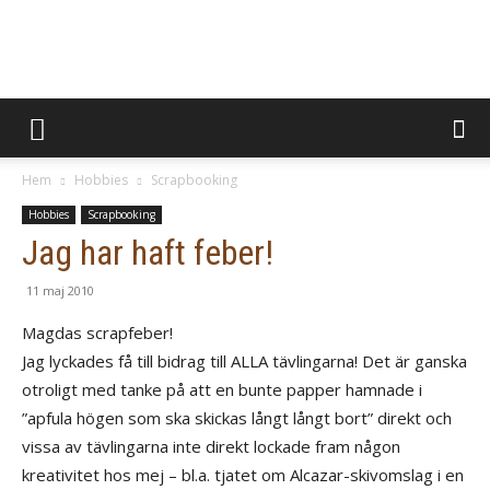
BevaraMinnen
Hem
Hobbies
Scrapbooking
Hobbies
Scrapbooking
Jag har haft feber!
11 maj 2010
Magdas scrapfeber!
Jag lyckades få till bidrag till ALLA tävlingarna! Det är ganska
otroligt med tanke på att en bunte papper hamnade i
”apfula högen som ska skickas långt långt bort” direkt och
vissa av tävlingarna inte direkt lockade fram någon
kreativitet hos mej – bl.a. tjatet om Alcazar-skivomslag i en