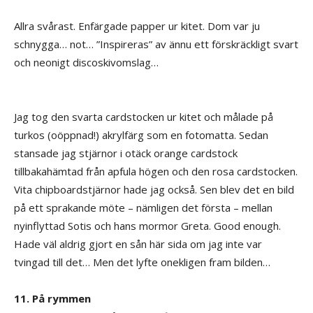
Allra svårast. Enfärgade papper ur kitet. Dom var ju
schnygga… not… ”Inspireras” av ännu ett förskräckligt svart
och neonigt discoskivomslag…
Jag tog den svarta cardstocken ur kitet och målade på
turkos (oöppnad!) akrylfärg som en fotomatta. Sedan
stansade jag stjärnor i otäck orange cardstock
tillbakahämtad från apfula högen och den rosa cardstocken.
Vita chipboardstjärnor hade jag också. Sen blev det en bild
på ett sprakande möte – nämligen det första – mellan
nyinflyttad Sotis och hans mormor Greta. Good enough.
Hade väl aldrig gjort en sån här sida om jag inte var
tvingad till det… Men det lyfte onekligen fram bilden…
11. På rymmen