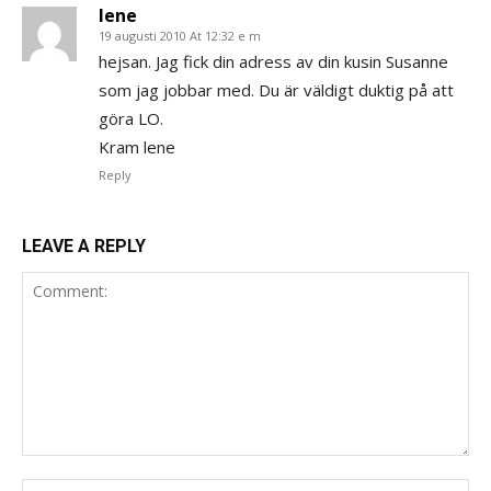
lene
19 augusti 2010 At 12:32 e m
hejsan. Jag fick din adress av din kusin Susanne
som jag jobbar med. Du är väldigt duktig på att
göra LO.
Kram lene
Reply
LEAVE A REPLY