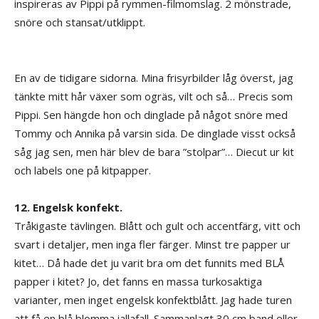
inspireras av Pippi på rymmen-filmomslag. 2 mönstrade,
snöre och stansat/utklippt.
En av de tidigare sidorna. Mina frisyrbilder låg överst, jag
tänkte mitt hår växer som ogräs, vilt och så… Precis som
Pippi. Sen hängde hon och dinglade på något snöre med
Tommy och Annika på varsin sida. De dinglade visst också
såg jag sen, men här blev de bara ”stolpar”… Diecut ur kit
och labels one på kitpapper.
12. Engelsk konfekt.
Tråkigaste tävlingen. Blått och gult och accentfärg, vitt och
svart i detaljer, men inga fler färger. Minst tre papper ur
kitet… Då hade det ju varit bra om det funnits med BLÅ
papper i kitet? Jo, det fanns en massa turkosaktiga
varianter, men inget engelsk konfektblått. Jag hade turen
att få en blå blomma iallafall. Sammanlagt 30 cm band eller