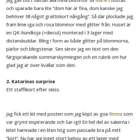
Jag gav bort nästan alla mina blommor till
Marie
i höstas
och sparade bara lite ”dom här är fina, dom kanske jag
behöver till något grattiskort nångång”. Så där plockade jag
fram lime-iga och rosa blommor med glitter från. Huset är
en QK-hundkoja (=diecut) monterad i 3 lager med
distanskuddar. Bling i form av både glitter på blommorna,
pärlor och blingstenar. Sen skrev jag en text om den
färgsprakande sommarskymningen och en rubrik om hur
glad jag är över kvällar som den.
2. Katarinas surprise
Ett stafflikort efter skiss.
Jag fick ett kit med posten som jag köpt av goa
Rimna
som
var grymt inspirerande och Sar-igt! En hel del av sakerna i
kitet hamnade i en liten hög som passade bra på mitt
”kort”. Nu har jag inget stort behov av ett lager med