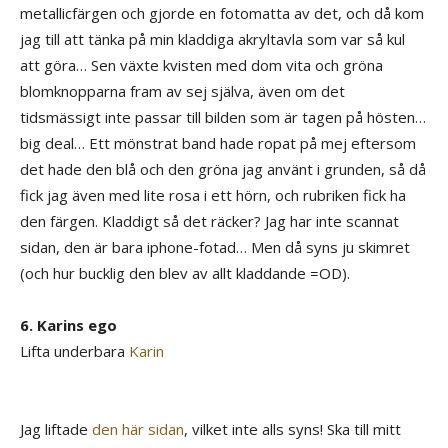
metallicfärgen och gjorde en fotomatta av det, och då kom
jag till att tänka på min kladdiga akryltavla som var så kul
att göra… Sen växte kvisten med dom vita och gröna
blomknopparna fram av sej själva, även om det
tidsmässigt inte passar till bilden som är tagen på hösten…
big deal… Ett mönstrat band hade ropat på mej eftersom
det hade den blå och den gröna jag använt i grunden, så då
fick jag även med lite rosa i ett hörn, och rubriken fick ha
den färgen. Kladdigt så det räcker? Jag har inte scannat
sidan, den är bara iphone-fotad… Men då syns ju skimret
(och hur bucklig den blev av allt kladdande =OD).
6. Karins ego
Lifta underbara
Karin
Jag liftade
den här sidan
, vilket inte alls syns! Ska till mitt