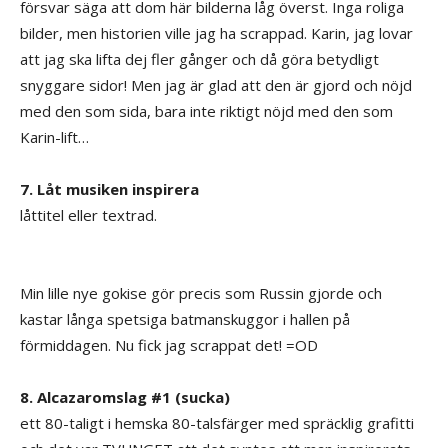
försvar säga att dom här bilderna låg överst. Inga roliga
bilder, men historien ville jag ha scrappad. Karin, jag lovar
att jag ska lifta dej fler gånger och då göra betydligt
snyggare sidor! Men jag är glad att den är gjord och nöjd
med den som sida, bara inte riktigt nöjd med den som
Karin-lift…
7. Låt musiken inspirera
låttitel eller textrad.
Min lille nye gokise gör precis som Russin gjorde och
kastar långa spetsiga batmanskuggor i hallen på
förmiddagen. Nu fick jag scrappat det! =OD
8. Alcazaromslag #1 (sucka)
ett 80-taligt i hemska 80-talsfärger med spräcklig grafitti