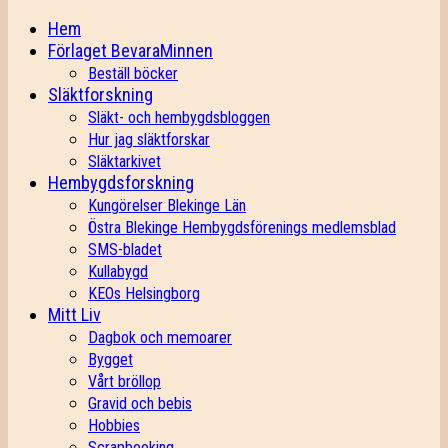
Hem
Förlaget BevaraMinnen
Beställ böcker
Släktforskning
Släkt- och hembygdsbloggen
Hur jag släktforskar
Släktarkivet
Hembygdsforskning
Kungörelser Blekinge Län
Östra Blekinge Hembygdsförenings medlemsblad
SMS-bladet
Kullabygd
KEOs Helsingborg
Mitt Liv
Dagbok och memoarer
Bygget
Vårt bröllop
Gravid och bebis
Hobbies
Scrapbooking