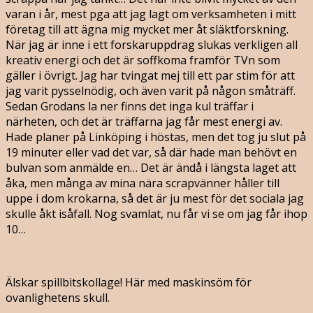
varan i år, mest pga att jag lagt om verksamheten i mitt
företag till att ägna mig mycket mer åt släktforskning.
När jag är inne i ett forskaruppdrag slukas verkligen all
kreativ energi och det är soffkoma framför TVn som
gäller i övrigt. Jag har tvingat mej till ett par stim för att
jag varit pysselnödig, och även varit på någon småträff.
Sedan Grodans la ner finns det inga kul träffar i
närheten, och det är träffarna jag får mest energi av.
Hade planer på Linköping i höstas, men det tog ju slut på
19 minuter eller vad det var, så där hade man behövt en
bulvan som anmälde en… Det är ändå i längsta laget att
åka, men många av mina nära scrapvänner håller till
uppe i dom krokarna, så det är ju mest för det sociala jag
skulle åkt isåfall. Nog svamlat, nu får vi se om jag får ihop
10…
Älskar spillbitskollage! Här med maskinsöm för
ovanlighetens skull.