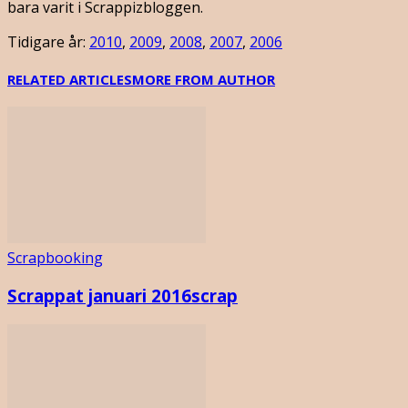
bara varit i Scrappizbloggen.
Tidigare år:
2010
,
2009
,
2008
,
2007
,
2006
RELATED ARTICLES
MORE FROM AUTHOR
Scrapbooking
Scrappat januari 2016scrap