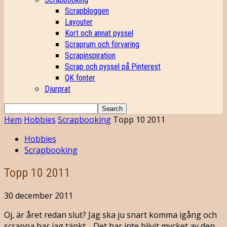
Scrapbloggen
Layouter
Kort och annat pyssel
Scraprum och förvaring
Scrapinspiration
Scrap och pyssel på Pinterest
QK fonter
Djurprat
Hem
Hobbies
Scrapbooking
Topp 10 2011
Hobbies
Scrapbooking
Topp 10 2011
30 december 2011
Oj, är året redan slut? Jag ska ju snart komma igång och
scrappa har jag tänkt… Det har inte blivit mycket av den