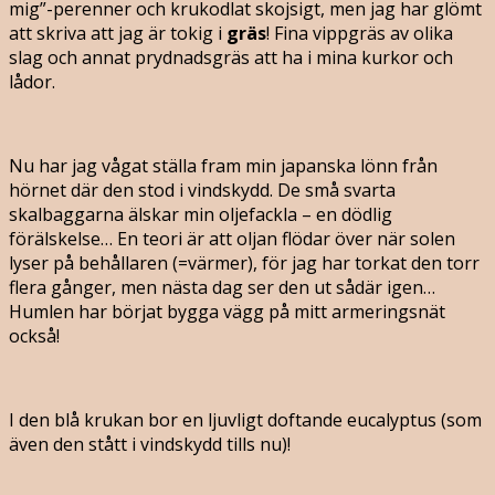
mig”-perenner och krukodlat skojsigt, men jag har glömt
att skriva att jag är tokig i
gräs
! Fina vippgräs av olika
slag och annat prydnadsgräs att ha i mina kurkor och
lådor.
Nu har jag vågat ställa fram min japanska lönn från
hörnet där den stod i vindskydd. De små svarta
skalbaggarna älskar min oljefackla – en dödlig
förälskelse… En teori är att oljan flödar över när solen
lyser på behållaren (=värmer), för jag har torkat den torr
flera gånger, men nästa dag ser den ut sådär igen…
Humlen har börjat bygga vägg på mitt armeringsnät
också!
I den blå krukan bor en ljuvligt doftande eucalyptus (som
även den stått i vindskydd tills nu)!