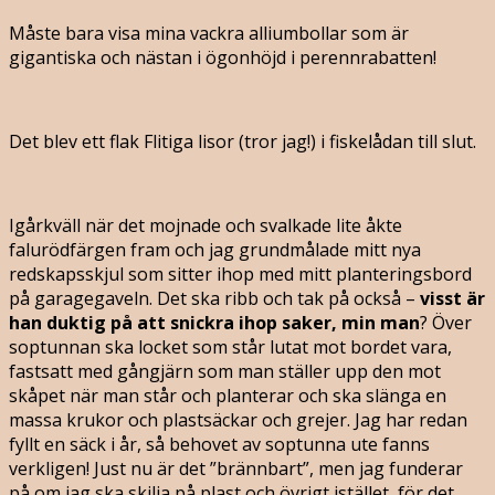
Måste bara visa mina vackra alliumbollar som är
gigantiska och nästan i ögonhöjd i perennrabatten!
Det blev ett flak Flitiga lisor (tror jag!) i fiskelådan till slut.
Igårkväll när det mojnade och svalkade lite åkte
falurödfärgen fram och jag grundmålade mitt nya
redskapsskjul som sitter ihop med mitt planteringsbord
på garagegaveln. Det ska ribb och tak på också –
visst är
han duktig på att snickra ihop saker, min man
? Över
soptunnan ska locket som står lutat mot bordet vara,
fastsatt med gångjärn som man ställer upp den mot
skåpet när man står och planterar och ska slänga en
massa krukor och plastsäckar och grejer. Jag har redan
fyllt en säck i år, så behovet av soptunna ute fanns
verkligen! Just nu är det ”brännbart”, men jag funderar
på om jag ska skilja på plast och övrigt istället, för det