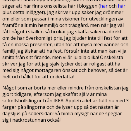
säger att här finns önskelista här i bloggen (
här
och
här
plus detta inlägget). Jag skriver upp saker jag drömmer
om eller som passar i mina visioner för utvecklingen av
framför allt min hemmiljö och trädgård, men när jag väl
fått något i skallen så brukar jag skaffa sakerna direkt
om de har överkomligt pris. Jag bjuder inte till fest för att
få en massa presenter, utan för att mysa med vänner och
familj! Jag älskar att ha fest, förstår inte att man kan vilja
smita från sitt firande, men vi är ju alla olika! Önskelista
skriver jag för att jag själv tycker det är roligast att ha
med sig något mottagaren önskat och behöver, så det är
helt och hållet för att underlätta!
Något som är borta mer eller mindre från önskelistan jag
gjort tidigare, eftersom jag skaffat själv är mina
solcellsbollslingor från IKEA. Äppleträdet är fullt nu med 3
färger på slingorna och de lyser upp så det nästan är
dagsljus på södersidan! Så himla mysigt när de speglar
sig i näckrostunnan också!