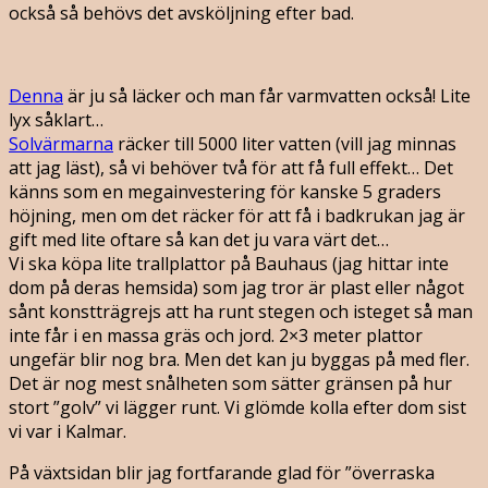
också så behövs det avsköljning efter bad.
Denna
är ju så läcker och man får varmvatten också! Lite
lyx såklart…
Solvärmarna
räcker till 5000 liter vatten (vill jag minnas
att jag läst), så vi behöver två för att få full effekt… Det
känns som en megainvestering för kanske 5 graders
höjning, men om det räcker för att få i badkrukan jag är
gift med lite oftare så kan det ju vara värt det…
Vi ska köpa lite trallplattor på Bauhaus (jag hittar inte
dom på deras hemsida) som jag tror är plast eller något
sånt konstträgrejs att ha runt stegen och isteget så man
inte får i en massa gräs och jord. 2×3 meter plattor
ungefär blir nog bra. Men det kan ju byggas på med fler.
Det är nog mest snålheten som sätter gränsen på hur
stort ”golv” vi lägger runt. Vi glömde kolla efter dom sist
vi var i Kalmar.
På växtsidan blir jag fortfarande glad för ”överraska