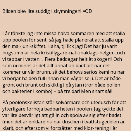
Bilden blev lite suddig i skymningen! =OD
I år tänkte jag inte missa halva sommaren med att ställa
upp poolen för sent, så jag hade planerat att ställa upp
den maj-juni-skiftet. Haha, tji fick jag! Det har ju varit
högsommar hela kristiflygare-nationaldags-helgen, och
vi tappar i vatten…. Flera baddagar helt åt skogen!! Och
som ni minns är det allt annat än badbart när det
kommer ur vår brunn, så det behövs seriös kemi nu när
vi börjar ha den full innan man vågar sej i. Det är både
grönt och brunt och skiktigt på ytan (tror både pollen
och bakterier i kombo) – på tre dar! Men snart så!!
På poolönskelistan står solvärmare och utedusch för att
ytterligare förhöja badbarheten i poolen. Jag tyckte det
var lite besvärligt att gå in och spola av sig efter badet
(men det är enklare nu när duschen i tvättstugedelen är
klar!), och eftersom vi fortsätter med klor-rening i år