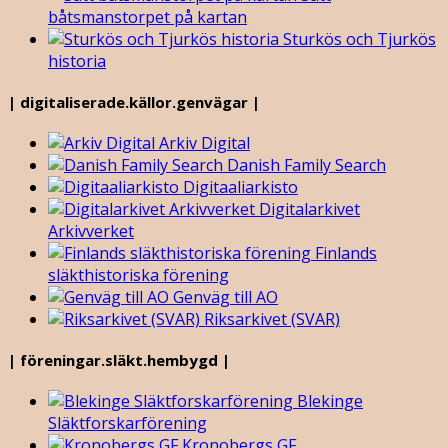
båtsmanstorpet på kartan
Sturkös och Tjurkös
historia
| digitaliserade.källor.genvägar |
Arkiv Digital
Danish Family Search
Digitaaliarkisto
Digitalarkivet
Arkivverket
Finlands
släkthistoriska förening
Genväg till AO
Riksarkivet (SVAR)
| föreningar.släkt.hembygd |
Blekinge
Släktforskarförening
Kronobergs GF