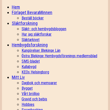
Hem
Förlaget BevaraMinnen
Beställ böcker
Släktforskning
Släkt- och hembygdsbloggen
Hur jag släktforskar
Släktarkivet
Hembygdsforskning
Kungörelser Blekinge Län
Östra Blekinge Hembygdsförenings medlemsblad
SMS-bladet
Kullabygd
KEOs Helsingborg
Mitt Liv
Dagbok och memoarer
Bygget
Vårt bröllop
Gravid och bebis
Hobbies
Scrapbooking