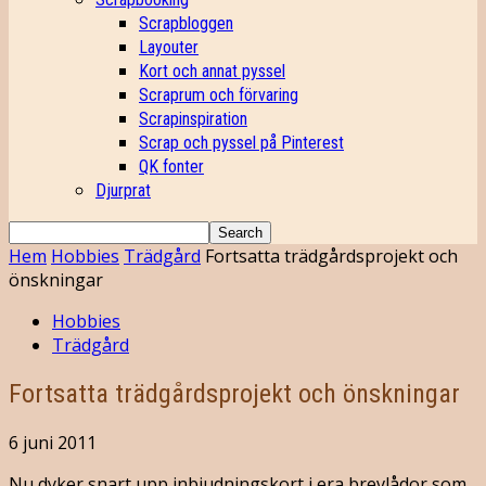
Scrapbloggen
Layouter
Kort och annat pyssel
Scraprum och förvaring
Scrapinspiration
Scrap och pyssel på Pinterest
QK fonter
Djurprat
Hem
Hobbies
Trädgård
Fortsatta trädgårdsprojekt och
önskningar
Hobbies
Trädgård
Fortsatta trädgårdsprojekt och önskningar
6 juni 2011
Nu dyker snart upp inbjudningskort i era brevlådor som