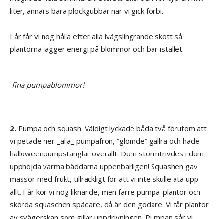
liter, annars bara plockgubbar när vi gick förbi.
I år får vi nog hålla efter alla ivägslingrande skott så
plantorna lägger energi på blommor och bär istället.
fina pumpablommor!
2.
Pumpa och squash. Väldigt lyckade båda två förutom att
vi petade ner _alla_ pumpafrön, ”glömde” gallra och hade
halloweenpumpstänglar överallt. Dom stormtrivdes i dom
upphöjda varma bäddarna uppenbarligen! Squashen gav
massor med frukt, tillräckligt för att vi inte skulle äta upp
allt. I år kör vi nog liknande, men färre pumpa-plantor och
skörda squaschen spädare, då är den godare. Vi får plantor
av svägerskan som gillar uppdrivningen. Pumpan sår vi