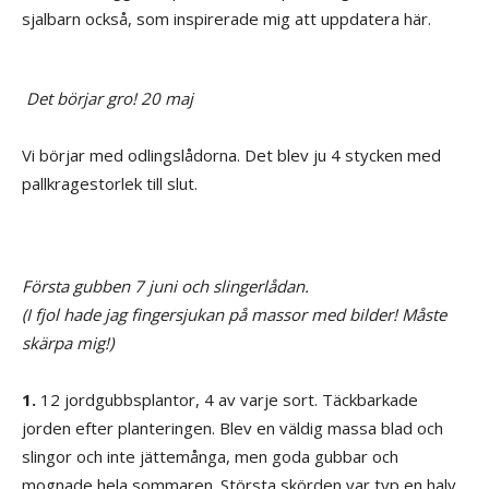
sjalbarn också, som inspirerade mig att uppdatera här.
Det börjar gro! 20 maj
Vi börjar med odlingslådorna. Det blev ju 4 stycken med
pallkragestorlek till slut.
Första gubben 7 juni och slingerlådan.
(I fjol hade jag fingersjukan på massor med bilder! Måste
skärpa mig!)
1.
12 jordgubbsplantor, 4 av varje sort. Täckbarkade
jorden efter planteringen. Blev en väldig massa blad och
slingor och inte jättemånga, men goda gubbar och
mognade hela sommaren. Största skörden var typ en halv