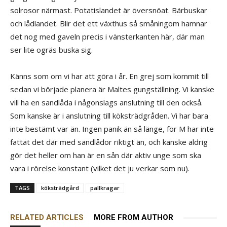
solrosor närmast. Potatislandet är översnöat. Bärbuskar
och lådlandet. Blir det ett växthus så småningom hamnar
det nog med gaveln precis i vänsterkanten här, där man
ser lite ogräs buska sig.
Känns som om vi har att göra i år. En grej som kommit till
sedan vi började planera är Maltes gungställning. Vi kanske
vill ha en sandlåda i någonslags anslutning till den också.
Som kanske är i anslutning till köksträdgråden. Vi har bara
inte bestämt var än. Ingen panik än så länge, för M har inte
fattat det där med sandlådor riktigt än, och kanske aldrig
gör det heller om han är en sån där aktiv unge som ska
vara i rörelse konstant (vilket det ju verkar som nu).
TAGS
köksträdgård
pallkragar
RELATED ARTICLES
MORE FROM AUTHOR