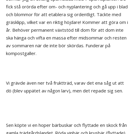
fick stå orörda efter om- och nyplantering och gå upp i blad
och blommor för att etablera sig ordentligt. Täckte med
gräsklipp, vilket var en riktig höjdare! Kommer att göra om i
år. Behöver permanent växtstöd till dom för att dom inte
ska hänga och vifta en massa efter midsommar och resten
av sommaren när de inte bör skördas. Funderar på
kompostgaller.
Vi grävde även ner två fruktträd, varav det ena såg ut att
dö (blev uppätet av någon larv), men det repade sig sen.
Sen köpte vi en hoper bärbuskar och flyttade en skock från
gamla trädgårdslandet. Röda vinbär och krusbär (flyttade)