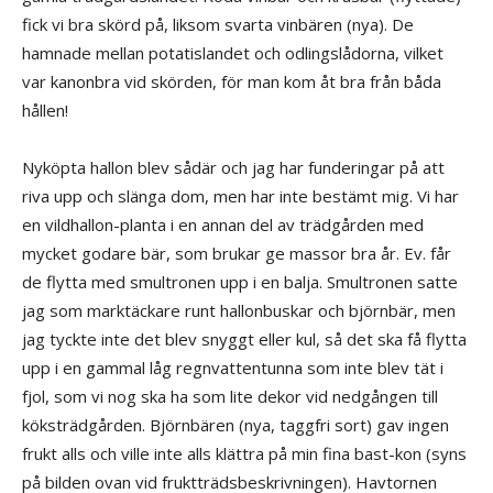
fick vi bra skörd på, liksom svarta vinbären (nya). De
hamnade mellan potatislandet och odlingslådorna, vilket
var kanonbra vid skörden, för man kom åt bra från båda
hållen!
Nyköpta hallon blev sådär och jag har funderingar på att
riva upp och slänga dom, men har inte bestämt mig. Vi har
en vildhallon-planta i en annan del av trädgården med
mycket godare bär, som brukar ge massor bra år. Ev. får
de flytta med smultronen upp i en balja. Smultronen satte
jag som marktäckare runt hallonbuskar och björnbär, men
jag tyckte inte det blev snyggt eller kul, så det ska få flytta
upp i en gammal låg regnvattentunna som inte blev tät i
fjol, som vi nog ska ha som lite dekor vid nedgången till
köksträdgården. Björnbären (nya, taggfri sort) gav ingen
frukt alls och ville inte alls klättra på min fina bast-kon (syns
på bilden ovan vid fruktträdsbeskrivningen). Havtornen