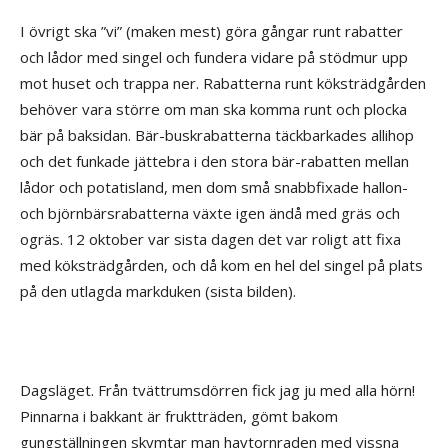
I övrigt ska ”vi” (maken mest) göra gångar runt rabatter
och lådor med singel och fundera vidare på stödmur upp
mot huset och trappa ner. Rabatterna runt köksträdgården
behöver vara större om man ska komma runt och plocka
bär på baksidan. Bär-buskrabatterna täckbarkades allihop
och det funkade jättebra i den stora bär-rabatten mellan
lådor och potatisland, men dom små snabbfixade hallon-
och björnbärsrabatterna växte igen ändå med gräs och
ogräs. 12 oktober var sista dagen det var roligt att fixa
med köksträdgården, och då kom en hel del singel på plats
på den utlagda markduken (sista bilden).
Dagsläget. Från tvättrumsdörren fick jag ju med alla hörn!
Pinnarna i bakkant är fruktträden, gömt bakom
gungställningen skymtar man havtornraden med vissna