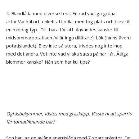
4. Blandlåda med diverse test. En rad vanliga gröna
ärtor.Var kul och enkelt att odla, men tog plats och blev till
en middag typ.
Dill, bara för att. Användes kanske till
midsommarpotatisen (vi är inga dillätare). Lök (fanns även i
potatislandet). Blev inte så stora, trivdes nog inte ihop
med det andra. Vet inte vad vi ska satsa på här i år. Ätliga
blommor kanske? Nån som har kul tips?
Ogräsbekymmer, löstes med gräsklipp. Visste ni att sparris
får tomatliknande bär?
Sen har jag en avlång sparrislåda med 7 sparrisplantor. De