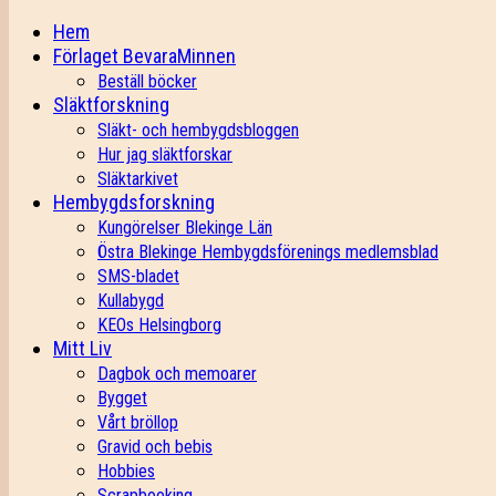
Hem
Förlaget BevaraMinnen
Beställ böcker
Släktforskning
Släkt- och hembygdsbloggen
Hur jag släktforskar
Släktarkivet
Hembygdsforskning
Kungörelser Blekinge Län
Östra Blekinge Hembygdsförenings medlemsblad
SMS-bladet
Kullabygd
KEOs Helsingborg
Mitt Liv
Dagbok och memoarer
Bygget
Vårt bröllop
Gravid och bebis
Hobbies
Scrapbooking