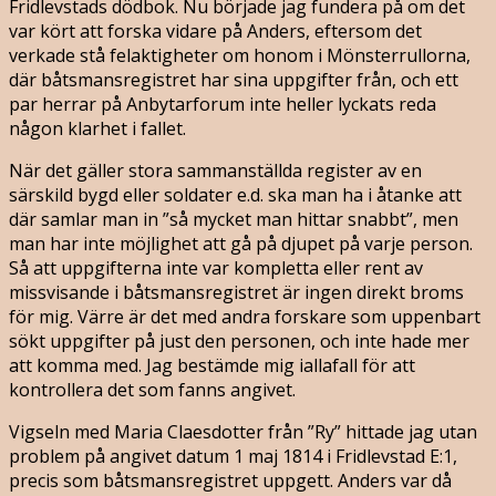
Fridlevstads dödbok. Nu började jag fundera på om det
var kört att forska vidare på Anders, eftersom det
verkade stå felaktigheter om honom i Mönsterrullorna,
där båtsmansregistret har sina uppgifter från, och ett
par herrar på Anbytarforum inte heller lyckats reda
någon klarhet i fallet.
När det gäller stora sammanställda register av en
särskild bygd eller soldater e.d. ska man ha i åtanke att
där samlar man in ”så mycket man hittar snabbt”, men
man har inte möjlighet att gå på djupet på varje person.
Så att uppgifterna inte var kompletta eller rent av
missvisande i båtsmansregistret är ingen direkt broms
för mig. Värre är det med andra forskare som uppenbart
sökt uppgifter på just den personen, och inte hade mer
att komma med. Jag bestämde mig iallafall för att
kontrollera det som fanns angivet.
Vigseln med Maria Claesdotter från ”Ry” hittade jag utan
problem på angivet datum 1 maj 1814 i Fridlevstad E:1,
precis som båtsmansregistret uppgett. Anders var då