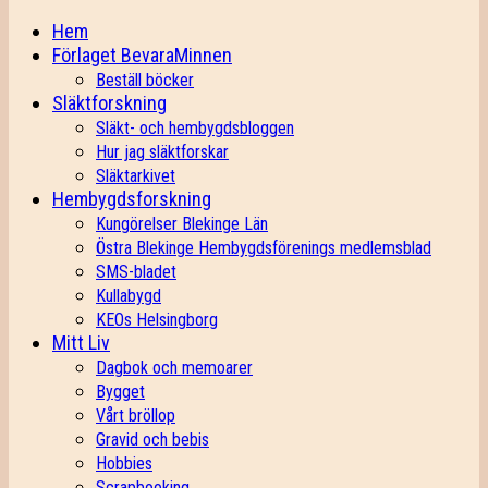
Hem
Förlaget BevaraMinnen
Beställ böcker
Släktforskning
Släkt- och hembygdsbloggen
Hur jag släktforskar
Släktarkivet
Hembygdsforskning
Kungörelser Blekinge Län
Östra Blekinge Hembygdsförenings medlemsblad
SMS-bladet
Kullabygd
KEOs Helsingborg
Mitt Liv
Dagbok och memoarer
Bygget
Vårt bröllop
Gravid och bebis
Hobbies
Scrapbooking