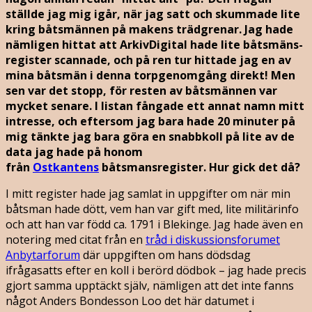
ställde jag mig igår, när jag satt och skummade lite
kring båtsmännen på makens trädgrenar. Jag hade
nämligen hittat att ArkivDigital hade lite båtsmäns-
register scannade, och på ren tur hittade jag en av
mina båtsmän i denna torpgenomgång direkt! Men
sen var det stopp, för resten av båtsmännen var
mycket senare. I listan fångade ett annat namn mitt
intresse, och eftersom jag bara hade 20 minuter på
mig tänkte jag bara göra en snabbkoll på lite av de
data jag hade på honom
från
Ostkantens
båtsmansregister. Hur gick det då?
I mitt register hade jag samlat in uppgifter om när min
båtsman hade dött, vem han var gift med, lite militärinfo
och att han var född ca. 1791 i Blekinge. Jag hade även en
notering med citat från en
tråd i diskussionsforumet
Anbytarforum
där uppgiften om hans dödsdag
ifrågasatts efter en koll i berörd dödbok – jag hade precis
gjort samma upptäckt själv, nämligen att det inte fanns
något Anders Bondesson Loo det här datumet i