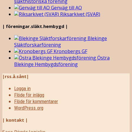
släkthistoriska förening
Genväg till AO
Riksarkivet (SVAR)
| föreningar.släkt.hembygd |
Blekinge
Släktforskarförening
Kronobergs GF
Östra
Blekinge Hembygdsförening
|rss.å.sånt|
Logga in
Flöde för inlägg
Flöde för kommentarer
WordPress.org
| kontakt |
Sara Rönér Janicke