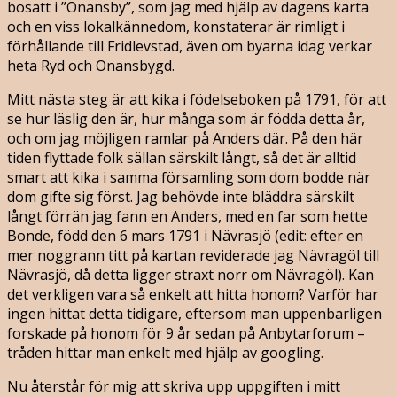
bosatt i ”Onansby”, som jag med hjälp av dagens karta
och en viss lokalkännedom, konstaterar är rimligt i
förhållande till Fridlevstad, även om byarna idag verkar
heta Ryd och Onansbygd.
Mitt nästa steg är att kika i födelseboken på 1791, för att
se hur läslig den är, hur många som är födda detta år,
och om jag möjligen ramlar på Anders där. På den här
tiden flyttade folk sällan särskilt långt, så det är alltid
smart att kika i samma församling som dom bodde när
dom gifte sig först. Jag behövde inte bläddra särskilt
långt förrän jag fann en Anders, med en far som hette
Bonde, född den 6 mars 1791 i Nävrasjö (edit: efter en
mer noggrann titt på kartan reviderade jag Nävragöl till
Nävrasjö, då detta ligger straxt norr om Nävragöl). Kan
det verkligen vara så enkelt att hitta honom? Varför har
ingen hittat detta tidigare, eftersom man uppenbarligen
forskade på honom för 9 år sedan på Anbytarforum –
tråden hittar man enkelt med hjälp av googling.
Nu återstår för mig att skriva upp uppgiften i mitt