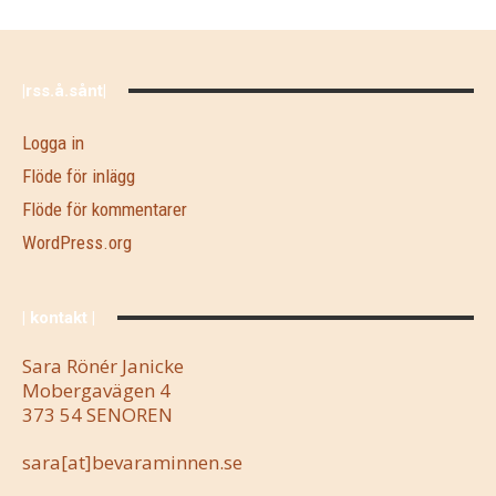
|rss.å.sånt|
Logga in
Flöde för inlägg
Flöde för kommentarer
WordPress.org
| kontakt |
Sara Rönér Janicke
Mobergavägen 4
373 54 SENOREN
sara[at]bevaraminnen.se