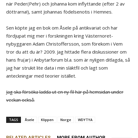
när Peder‎(Pehr)‎ och Johanna kom inflyttande ‎(efter 2 av
döttrarna!)‎, samt Johannas födelsenotis i Hemnes.
Sen köpte jag en bok om Åsele på antikvariat och har
fördjupat mig mer i forskningen kring Västernoret-
nybyggaren Adam Christoffersson, som förekom i Vem
tror du att du är? 2009. Jag hittade flera diskussioner om
hans fru‎(ar)‎ i Anbytarforum bl.a. som är nyligen ditlagda, så
jag har strukit lite data i min släktfil och lagt som
anteckningar med teorier istället.
Jag ska försöka ladda ut en ny fil här på hemsidan under
veckan också.
TAGS
Åsele
Klippen
Norge
WDYTYA
RELATED ARTICLES
MORE FROM AUTHOR