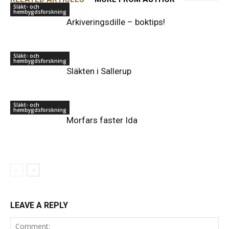
Släkt- och
hembygdsforskning
Arkiveringsdille – boktips!
Släkt- och
hembygdsforskning
Släkten i Sallerup
Släkt- och
hembygdsforskning
Morfars faster Ida
LEAVE A REPLY