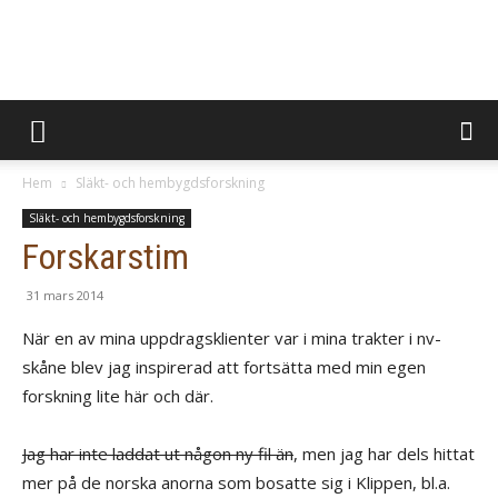
BevaraMinnen
Hem
Släkt- och hembygdsforskning
Släkt- och hembygdsforskning
Forskarstim
31 mars 2014
När en av mina uppdragsklienter var i mina trakter i nv-
skåne blev jag inspirerad att fortsätta med min egen
forskning lite här och där.
Jag har inte laddat ut någon ny fil än
, men jag har dels hittat
mer på de norska anorna som bosatte sig i Klippen, bl.a.