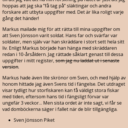
hoppas att jag ska ”få tag på” släktingar och andra
forskare att utbyta uppgifter med. Det är lika roligt varje
gång det händer!
Markus mailade mig för att rätta till mina uppgifter om
att Sven Jönsson varit soldat. Hans far och svärfar var
soldater, men själv var han skräddare i stort sett hela sitt
liv. Enligt Markus började han hänga med skräddaren
redan i 10-årsåldern. Jag rättade såklart genast till dessa
uppgifter i mitt register,
som jag nu laddat ut i senaste
version
.
Markus hade även lite skrönor om Sven, och med hjälp av
honom hittade jag även Svens tid i fängelse. Det utdraget
visar tydligt hur storfiskaren kan få väldigt stora fiskar
med tiden, eftersom hans tid i fängsligt förvar var
ungefär 3 veckor… Men sista ordet är inte sagt, vi får se
vad domböckerna säger i fallet när de blir tillgängliga.
Sven Jönsson Piket