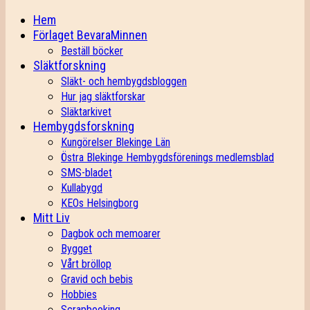
Hem
Förlaget BevaraMinnen
Beställ böcker
Släktforskning
Släkt- och hembygdsbloggen
Hur jag släktforskar
Släktarkivet
Hembygdsforskning
Kungörelser Blekinge Län
Östra Blekinge Hembygdsförenings medlemsblad
SMS-bladet
Kullabygd
KEOs Helsingborg
Mitt Liv
Dagbok och memoarer
Bygget
Vårt bröllop
Gravid och bebis
Hobbies
Scrapbooking