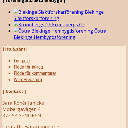
| föreningar.släkt.hembygd |
Blekinge
Släktforskarförening
Kronobergs GF
Östra
Blekinge Hembygdsförening
|rss.å.sånt|
Logga in
Flöde för inlägg
Flöde för kommentarer
WordPress.org
| kontakt |
Sara Rönér Janicke
Mobergavägen 4
373 54 SENOREN
sara[at]bevaraminnen.se