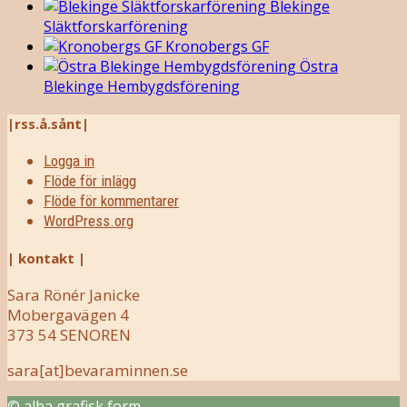
Blekinge
Släktforskarförening
Kronobergs GF
Östra
Blekinge Hembygdsförening
|rss.å.sånt|
Logga in
Flöde för inlägg
Flöde för kommentarer
WordPress.org
| kontakt |
Sara Rönér Janicke
Mobergavägen 4
373 54 SENOREN
sara[at]bevaraminnen.se
© alba grafisk form