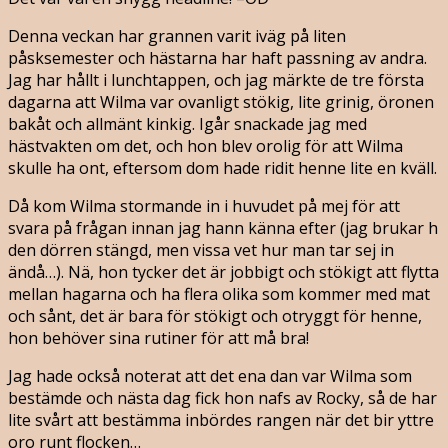
Denna veckan har grannen varit iväg på liten
påsksemester och hästarna har haft passning av andra.
Jag har hållt i lunchtappen, och jag märkte de tre första
dagarna att Wilma var ovanligt stökig, lite grinig, öronen
bakåt och allmänt kinkig. Igår snackade jag med
hästvakten om det, och hon blev orolig för att Wilma
skulle ha ont, eftersom dom hade ridit henne lite en kväll.
Då kom Wilma stormande in i huvudet på mej för att
svara på frågan innan jag hann känna efter (jag brukar h
den dörren stängd, men vissa vet hur man tar sej in
ändå…). Nä, hon tycker det är jobbigt och stökigt att flytta
mellan hagarna och ha flera olika som kommer med mat
och sånt, det är bara för stökigt och otryggt för henne,
hon behöver sina rutiner för att må bra!
Jag hade också noterat att det ena dan var Wilma som
bestämde och nästa dag fick hon nafs av Rocky, så de har
lite svårt att bestämma inbördes rangen när det bir yttre
oro runt flocken…