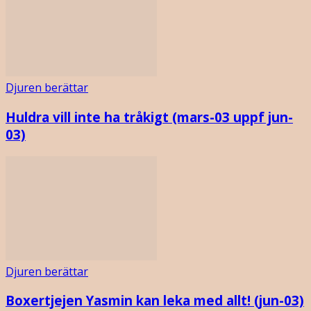
Djuren berättar
Huldra vill inte ha tråkigt (mars-03 uppf jun-
03)
Djuren berättar
Boxertjejen Yasmin kan leka med allt! (jun-03)