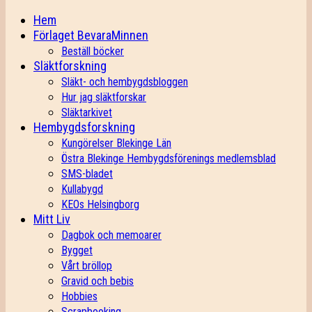
Hem
Förlaget BevaraMinnen
Beställ böcker
Släktforskning
Släkt- och hembygdsbloggen
Hur jag släktforskar
Släktarkivet
Hembygdsforskning
Kungörelser Blekinge Län
Östra Blekinge Hembygdsförenings medlemsblad
SMS-bladet
Kullabygd
KEOs Helsingborg
Mitt Liv
Dagbok och memoarer
Bygget
Vårt bröllop
Gravid och bebis
Hobbies
Scrapbooking