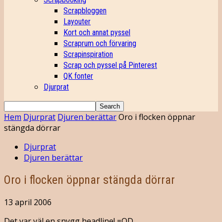
Scrapbloggen
Layouter
Kort och annat pyssel
Scraprum och förvaring
Scrapinspiration
Scrap och pyssel på Pinterest
QK fonter
Djurprat
Hem
Djurprat
Djuren berättar
Oro i flocken öppnar
stängda dörrar
Djurprat
Djuren berättar
Oro i flocken öppnar stängda dörrar
13 april 2006
Det var väl en snygg headline! =OD