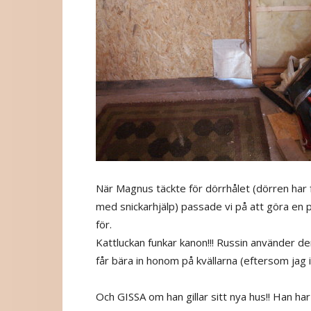
När Magnus täckte för dörrhålet (dörren har f
med snickarhjälp) passade vi på att göra en p
för.
Kattluckan funkar kanon!!! Russin använder den
får bära in honom på kvällarna (eftersom jag 
Och GISSA om han gillar sitt nya hus!! Han har