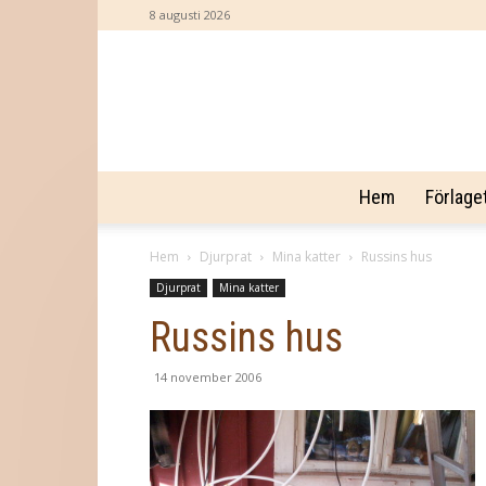
8 augusti 2026
Hem
Förlage
Hem
Djurprat
Mina katter
Russins hus
Djurprat
Mina katter
Russins hus
14 november 2006