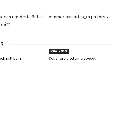
edan när detta är hall… kommer han att ligga på första
n då??
OR
Mina katter
och mitt barn
Sotis första veterinärsbesök