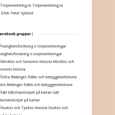
Torpinventering.se
 DNA: Peter Sjölund
 facebook.grupper |
stighetsforskning o torpinventeringar
Möcklös och
norens historia
tra Blekinges folkliv och bebyggelsehistoria
Sätt
åtsmanstorpet på kartan
Sturkös och