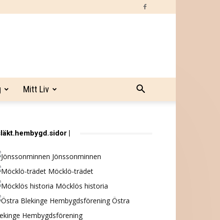
g
Mitt Liv
släkt.hembygd.sidor |
Jönssonminnen
Möcklö-trädet
Möcklös historia
Östra
lekinge Hembygdsförening