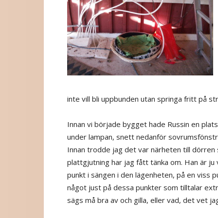
inte vill bli uppbunden utan springa fritt på s
Innan vi började bygget hade Russin en plats
under lampan, snett nedanför sovrumsfönstret
Innan trodde jag det var närheten till dörre
plattgjutning har jag fått tänka om. Han är ju v
punkt i sängen i den lägenheten, på en viss p
något just på dessa punkter som tilltalar ext
sägs må bra av och gilla, eller vad, det vet jag