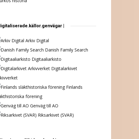
urkös historia
digitaliserade.källor.genvägar |
Arkiv Digital
Danish Family Search
Digitaaliarkisto
Digitalarkivet
kivverket
Finlands
äkthistoriska förening
Genväg till AO
Riksarkivet (SVAR)