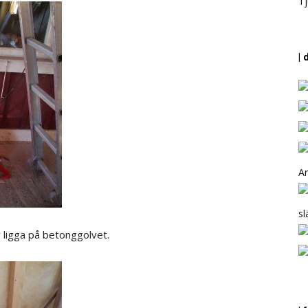
Tj
| 
Ar
sl
er ligga på betonggolvet.