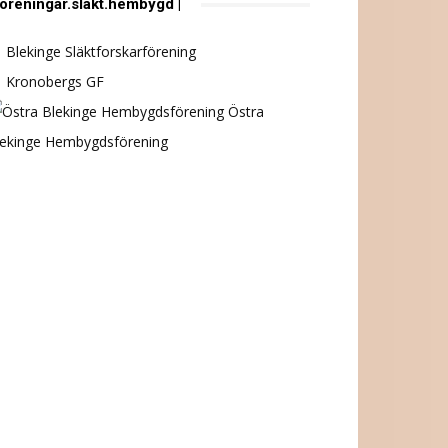
föreningar.släkt.hembygd |
Blekinge Släktforskarförening
Kronobergs GF
Östra
lekinge Hembygdsförening