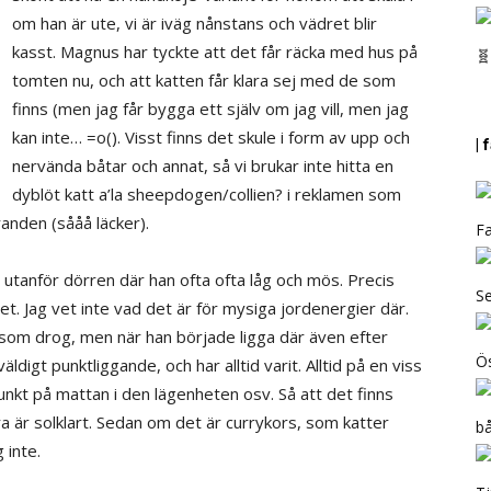
om han är ute, vi är iväg nånstans och vädret blir
kasst. Magnus har tyckte att det får räcka med hus på
🧬
tomten nu, och att katten får klara sej med de som
finns (men jag får bygga ett själv om jag vill, men jag
kan inte… =o(). Visst finns det skule i form av upp och
|
nervända båtar och annat, så vi brukar inte hitta en
dyblöt katt a’la sheepdogen/collien? i reklamen som
tranden (sååå läcker).
Fa
 utanför dörren där han ofta ofta låg och mös. Precis
Se
. Jag vet inte vad det är för mysiga jordenergier där.
n som drog, men när han började ligga där även efter
Ös
äldigt punktliggande, och har alltid varit. Alltid på en viss
unkt på mattan i den lägenheten osv. Så att det finns
ra är solklart. Sedan om det är currykors, som katter
b
 inte.