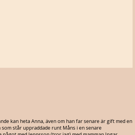
rande kan heta Anna, även om han far senare är gift med en
nen som står uppraddade runt Måns i en senare
a något med Jeppsson ‎(tror jag)‎ med mamman Ingar.