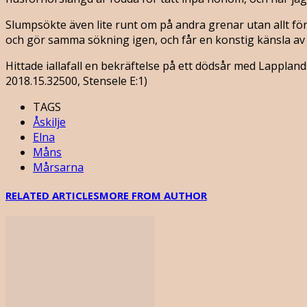
Slumpsökte även lite runt om på andra grenar utan allt fö
och gör samma sökning igen, och får en konstig känsla av
Hittade iallafall en bekräftelse på ett dödsår med Lapplan
2018.15.32500, Stensele E:1)‎
TAGS
Åskilje
Elna
Måns
Mårsarna
RELATED ARTICLES
MORE FROM AUTHOR