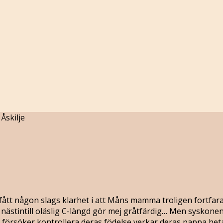
Åskilje
t fått någon slags klarhet i att Måns mamma troligen fortfa
en nästintill oläslig C-längd gör mej gråtfärdig… Men sysko
 försöker kontrollera deras födelse verkar deras pappa het