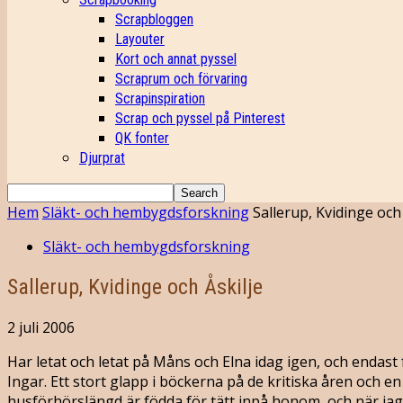
Scrapbloggen
Layouter
Kort och annat pyssel
Scraprum och förvaring
Scrapinspiration
Scrap och pyssel på Pinterest
QK fonter
Djurprat
Hem
Släkt- och hembygdsforskning
Sallerup, Kvidinge och 
Släkt- och hembygdsforskning
Sallerup, Kvidinge och Åskilje
2 juli 2006
Har letat och letat på Måns och Elna idag igen, och endas
Ingar. Ett stort glapp i böckerna på de kritiska åren och 
husförhörslängd är födda för tätt inpå honom, och när jag