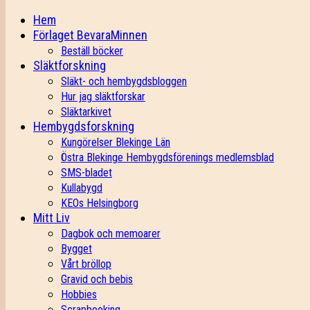
Hem
Förlaget BevaraMinnen
Beställ böcker
Släktforskning
Släkt- och hembygdsbloggen
Hur jag släktforskar
Släktarkivet
Hembygdsforskning
Kungörelser Blekinge Län
Östra Blekinge Hembygdsförenings medlemsblad
SMS-bladet
Kullabygd
KEOs Helsingborg
Mitt Liv
Dagbok och memoarer
Bygget
Vårt bröllop
Gravid och bebis
Hobbies
Scrapbooking