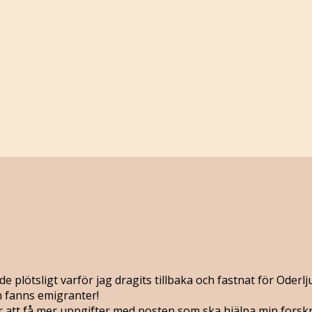
plötsligt varför jag dragits tillbaka och fastnat för Oderlj
on fanns emigranter!
r att få mer uppgifter med posten som ska hjälpa min forskn