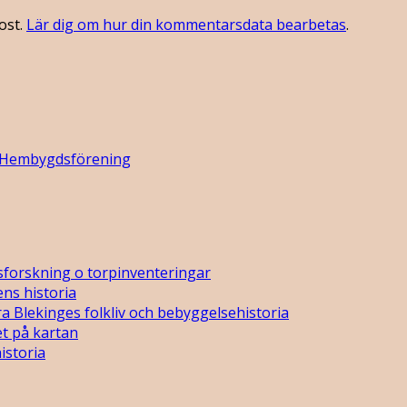
ost.
Lär dig om hur din kommentarsdata bearbetas
.
 Hembygdsförening
sforskning o torpinventeringar
ns historia
a Blekinges folkliv och bebyggelsehistoria
t på kartan
istoria