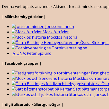
Denna webbplats använder Akismet för att minska skräpp
| släkt.hembygd.sidor |
Jönssonminnen
Möcklö-trädet
Möcklös historia
Östra Blekinge
Torpinventering.se
🧬 DNA: Peter Sjölund
| facebook.grupper |
Fastighet
Möcklös och Senore
Östr
Sätt båtsmanstorpe
Sturkös och Tjurkös h
| digitaliserade.källor.genvägar |