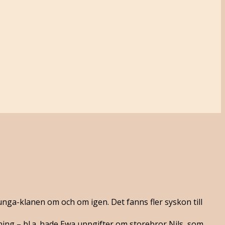
unga-klanen om och om igen. Det fanns fler syskon till
ing – bl.a. hade Ewa uppgifter om storebror Nils, som