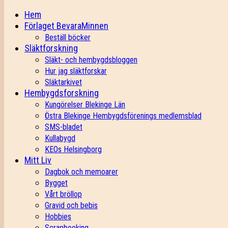
Hem
Förlaget BevaraMinnen
Beställ böcker
Släktforskning
Släkt- och hembygdsbloggen
Hur jag släktforskar
Släktarkivet
Hembygdsforskning
Kungörelser Blekinge Län
Östra Blekinge Hembygdsförenings medlemsblad
SMS-bladet
Kullabygd
KEOs Helsingborg
Mitt Liv
Dagbok och memoarer
Bygget
Vårt bröllop
Gravid och bebis
Hobbies
Scrapbooking