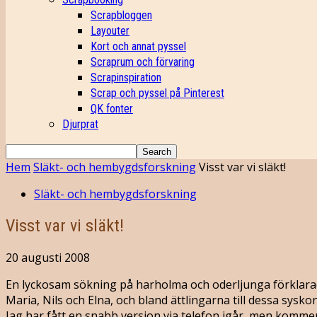
Scrapbloggen
Layouter
Kort och annat pyssel
Scraprum och förvaring
Scrapinspiration
Scrap och pyssel på Pinterest
QK fonter
Djurprat
Hem
Släkt- och hembygdsforskning
Visst var vi släkt!
Släkt- och hembygdsforskning
Visst var vi släkt!
20 augusti 2008
En lyckosam sökning på harholma och oderljunga förklarade 
Maria, Nils och Elna, och bland ättlingarna till dessa sysk
Jag har fått en snabb version via telefon igår, men komme