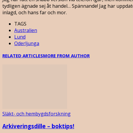
tydligen ägnade sej åt handel… Spännande! Jag har uppdatera
inlagd, och hans far och mor.
TAGS
Australien
Lund
Oderljunga
RELATED ARTICLES
MORE FROM AUTHOR
Släkt- och hembygdsforskning
Arkiveringsdille – boktips!