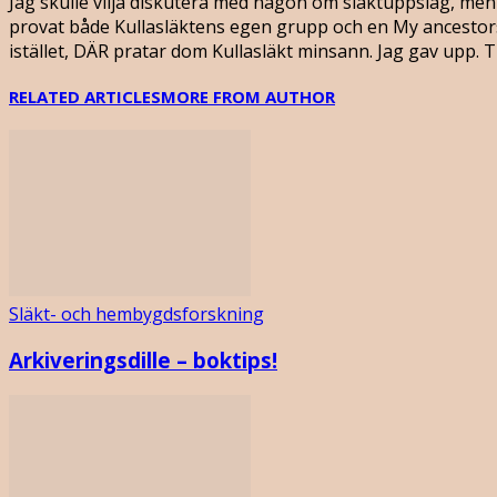
Jag skulle vilja diskutera med någon om släktuppslag, men 
provat både Kullasläktens egen grupp och en My ancestors 
istället, DÄR pratar dom Kullasläkt minsann. Jag gav upp.
RELATED ARTICLES
MORE FROM AUTHOR
Släkt- och hembygdsforskning
Arkiveringsdille – boktips!