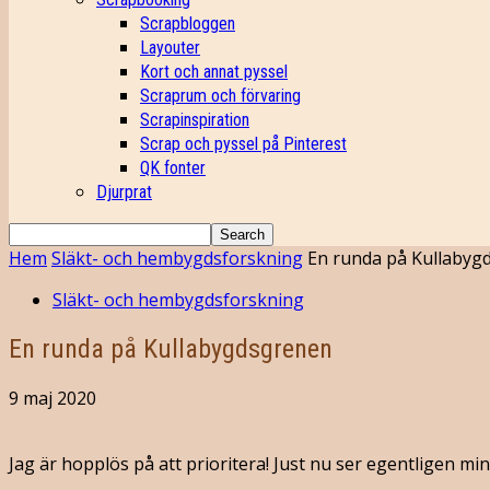
Scrapbloggen
Layouter
Kort och annat pyssel
Scraprum och förvaring
Scrapinspiration
Scrap och pyssel på Pinterest
QK fonter
Djurprat
Hem
Släkt- och hembygdsforskning
En runda på Kullabyg
Släkt- och hembygdsforskning
En runda på Kullabygdsgrenen
9 maj 2020
Jag är hopplös på att prioritera! Just nu ser egentligen m