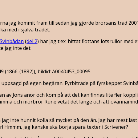
erna jag kommit fram till sedan jag gjorde brorsans träd 2001
ska med i själva trädet.
 Svinbådan
(
del 2
) har jag t.ex. hittat flottans lotsrullor m
 jag inte det.
49 (1866-(1882)), bildid: A0040453_00095
 uppsagd på egen begäran. Fyrbiträde på fyrskeppet Svinbåd
av Jöns anor och kom på att det kan finnas lite fler koppling
mamma och morbror Rune vetat det länge och att ovannämnda 
 jag inte hunnit kolla så mycket på den än. Jag har mest läs
cker! Hmmm, jag kanske ska börja spara texter i Scrivener?