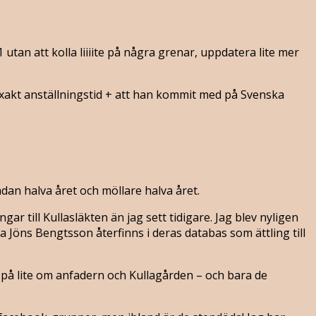
 utan att kolla liiiite på några grenar, uppdatera lite mer
ed exakt anställningstid + att han kommit med på Svenska
an halva året och möllare halva året.
ar till Kullasläkten än jag sett tidigare. Jag blev nyligen
Jöns Bengtsson återfinns i deras databas som ättling till
t på lite om anfadern och Kullagården – och bara de