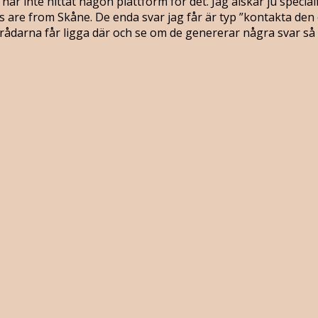
har inte hittat någon plattform för det. Jag älskar ju speci
are from Skåne. De enda svar jag får är typ ”kontakta den o
 Trådarna får ligga där och se om de genererar några svar 