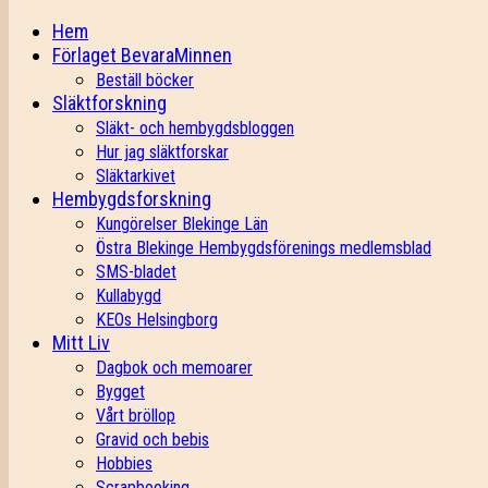
Hem
Förlaget BevaraMinnen
Beställ böcker
Släktforskning
Släkt- och hembygdsbloggen
Hur jag släktforskar
Släktarkivet
Hembygdsforskning
Kungörelser Blekinge Län
Östra Blekinge Hembygdsförenings medlemsblad
SMS-bladet
Kullabygd
KEOs Helsingborg
Mitt Liv
Dagbok och memoarer
Bygget
Vårt bröllop
Gravid och bebis
Hobbies
Scrapbooking