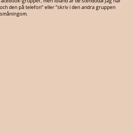
alfacebook-grupper, men ibland är de stendöda! Jag har
ch den på telefon” eller ”skriv i den andra gruppen
så småningom.