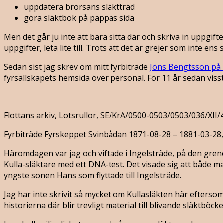
uppdatera brorsans släktträd
göra släktbok på pappas sida
Men det går ju inte att bara sitta där och skriva in uppgift
uppgifter, leta lite till. Trots att det är grejer som inte ens 
Sedan sist jag skrev om mitt fyrbiträde
Jöns Bengtsson på
fyrsällskapets hemsida över personal. För 11 år sedan visste
Flottans arkiv, Lotsrullor, SE/KrA/0500-0503/0503/036/XII/
Fyrbiträde Fyrskeppet Svinbådan 1871-08-28 – 1881-03-28,
Häromdagen var jag och viftade i Ingelsträde, på den grenen 
Kulla-släktare med ett DNA-test. Det visade sig att både 
yngste sonen Hans som flyttade till Ingelsträde.
Jag har inte skrivit så mycket om Kullasläkten här eftersom
historierna där blir trevligt material till blivande släktbö