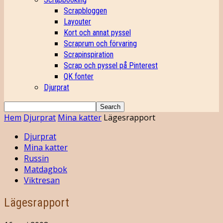
Scrapbloggen
Layouter
Kort och annat pyssel
Scraprum och förvaring
Scrapinspiration
Scrap och pyssel på Pinterest
QK fonter
Djurprat
Hem
Djurprat
Mina katter
Lägesrapport
Djurprat
Mina katter
Russin
Matdagbok
Viktresan
Lägesrapport