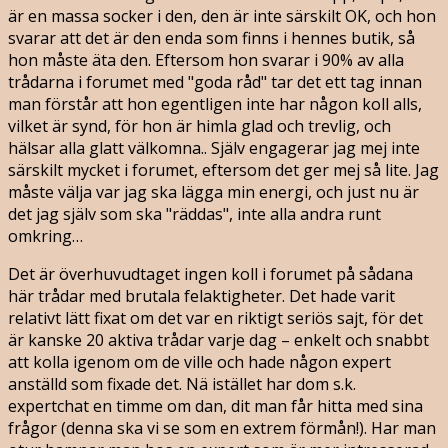
är en massa socker i den, den är inte särskilt OK, och hon
svarar att det är den enda som finns i hennes butik, så
hon måste äta den. Eftersom hon svarar i 90% av alla
trådarna i forumet med "goda råd" tar det ett tag innan
man förstår att hon egentligen inte har någon koll alls,
vilket är synd, för hon är himla glad och trevlig, och
hälsar alla glatt välkomna.. Själv engagerar jag mej inte
särskilt mycket i forumet, eftersom det ger mej så lite. Jag
måste välja var jag ska lägga min energi, och just nu är
det jag själv som ska "räddas", inte alla andra runt
omkring…
Det är överhuvudtaget ingen koll i forumet på sådana
här trådar med brutala felaktigheter. Det hade varit
relativt lätt fixat om det var en riktigt seriös sajt, för det
är kanske 20 aktiva trådar varje dag – enkelt och snabbt
att kolla igenom om de ville och hade någon expert
anställd som fixade det. Nä istället har dom s.k.
expertchat en timme om dan, dit man får hitta med sina
frågor (denna ska vi se som en extrem förmån!). Har man