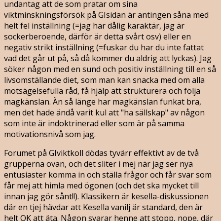
undantag att de som pratar om sina
viktminskningsförsök på GIsidan är antingen såna med
helt fel inställning (=jag har dålig karaktär, jag är
sockerberoende, därför är detta svårt osv) eller en
negativ strikt inställning (=fuskar du har du inte fattat
vad det går ut på, så då kommer du aldrig att lyckas). Jag
söker någon med en sund och positiv inställning till en så
livsomställande diet, som man kan snacka med om alla
motsägelsefulla råd, få hjälp att strukturera och följa
magkänslan. Än så länge har magkänslan funkat bra,
men det hade ändå varit kul att "ha sällskap" av någon
som inte är indoktrinerad eller som är på samma
motivationsnivå som jag.
Forumet på GIviktkoll dödas tyvärr effektivt av de två
grupperna ovan, och det sliter i mej när jag ser nya
entusiaster komma in och ställa frågor och får svar som
får mej att himla med ögonen (och det ska mycket till
innan jag gör sånt!!). Klassikern är kesella-diskussionen
där en tjej hävdar att Kesella vanilj är standard, den är
helt OK att äta. Någon svarar henne att stopp, nope, där