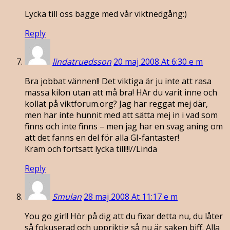
Lycka till oss bägge med vår viktnedgång:)
Reply
lindatruedsson
20 maj 2008 At 6:30 e m
Bra jobbat vännen!! Det viktiga är ju inte att rasa
massa kilon utan att må bra! HAr du varit inne och
kollat på viktforum.org? Jag har reggat mej där,
men har inte hunnit med att sätta mej in i vad som
finns och inte finns – men jag har en svag aning om
att det fanns en del för alla GI-fantaster!
Kram och fortsatt lycka till!!!//Linda
Reply
Smulan
28 maj 2008 At 11:17 e m
You go girl! Hör på dig att du fixar detta nu, du låter
så fokuserad och uppriktig så nu är saken biff. Alla