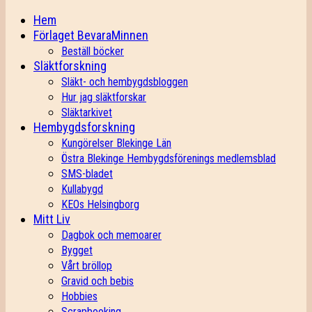
Hem
Förlaget BevaraMinnen
Beställ böcker
Släktforskning
Släkt- och hembygdsbloggen
Hur jag släktforskar
Släktarkivet
Hembygdsforskning
Kungörelser Blekinge Län
Östra Blekinge Hembygdsförenings medlemsblad
SMS-bladet
Kullabygd
KEOs Helsingborg
Mitt Liv
Dagbok och memoarer
Bygget
Vårt bröllop
Gravid och bebis
Hobbies
Scrapbooking