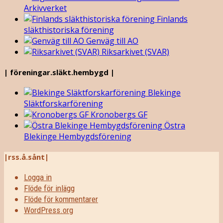
Arkivverket
Finlands
släkthistoriska förening
Genväg till AO
Riksarkivet (SVAR)
| föreningar.släkt.hembygd |
Blekinge
Släktforskarförening
Kronobergs GF
Östra
Blekinge Hembygdsförening
|rss.å.sånt|
Logga in
Flöde för inlägg
Flöde för kommentarer
WordPress.org