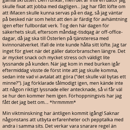
skulle fixat att jobba med dagligen… Jag har fått löfte om
att iMacen skulle kunna servas på en dag, så jag väntar
på besked när som helst att den är färdig för avhämtning
igen efter fullbordat verk. Tog den här dagen för
säkerhets skull, eftersom måndag-tisdqag är off-office-
dagar, då jag ska till Österlen på tjänsteresa med
kvinnonätverket. Ifall de inte kunde hålla sitt löfte. Jag tar
inget för givet när det gäller datorbranschen längre. Det
är mycket snack och mycket stress och väldigt lite
lyssnande på kunden. När jag kom in med burken igår
eftermiddag visste de först inte att jag skulle komma,
sedan inte vad vi avtalat att göra ("det skulle väl bytas ett
minne?"). Jag förklarade tålmodigt igen, men kände inte
att någon riktigt lyssnade eller antecknade, så vi får väl
se hur den kommer hem igen. Förhoppningsvis har jag
fått det jag bett om…. *hrmmmm*
Min viktminskning har äntligen kommit igång! Saknar
någonstans att utbyta erfarenheter och pepptalka med
andra i samma sits. Det verkar vara snarare regel än