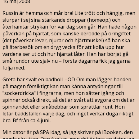
16 maj 2008
Russin är hemma och mår bra! Lite trött och hängig, men
slurpar i sej sina stärkande droppar (homeop.) och
återhämtar strykan för var dag som går. Han hade någon
påverkan på hjärtat, som kanske berodde på ormgiftet
(det påverkar lever, njurar och hjärtmuskel) så han ska
på återbesök om en dryg vecka för att kolla upp hur
värdena ser ut och hur hjärtat låter. Han har börjat gå
små rundor ute själv nu – första dagarna fick jag gärna
följa med.
Greta har svalt en badboll. =OD Om man lägger handen
på magen försiktigt kan man känna antydningar till
"sockerdricka" i fingrarna, men hon sätter igång och
spinner också direkt, så det är svårt att avgöra om det är
spinnandet eller småbebbar som sprattlar runt. Hon
letar bäddställen varje dag, och inget verkar duga riktigt
bra. Bf från ca 4 juni..
Min dator är på SPA idag, så jag skriver på iBooken, den
gamla skrutten. Den funkar, men det är inte en dator jag