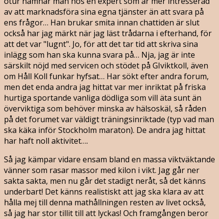
otur hamnar man hos en expert som är mer intresserad
av att marknadsföra sina egna tjänster än att svara på
ens frågor… Han brukar smita innan chattiden är slut
också har jag märkt när jag läst trådarna i efterhand, för
att det var "lugnt". Jo, för att det tar tid att skriva sina
inlägg som han ska kunna svara på… Nja, jag är inte
särskilt nöjd med servicen och stödet på GIviktkoll, även
om Håll Koll funkar hyfsat… Har sökt efter andra forum,
men det enda andra jag hittat var mer inriktat på friska
hurtiga sportande vanliga dödliga som vill äta sunt än
överviktiga som behöver minska av hälsoskäl, så råden
på det forumet var väldigt träningsinriktade (typ vad man
ska käka inför Stockholm maraton). De andra jag hittat
har haft noll aktivitet….
Så jag kämpar vidare ensam bland en massa viktväktande
vänner som rasar massor med kilon i vikt. Jag går ner
sakta sakta, men nu går det stadigt neråt, så det känns
underbart! Det känns realistiskt att jag ska klara av att
hålla mej till denna mathållningen resten av livet också,
så jag har stor tillit till att lyckas! Och framgången beror