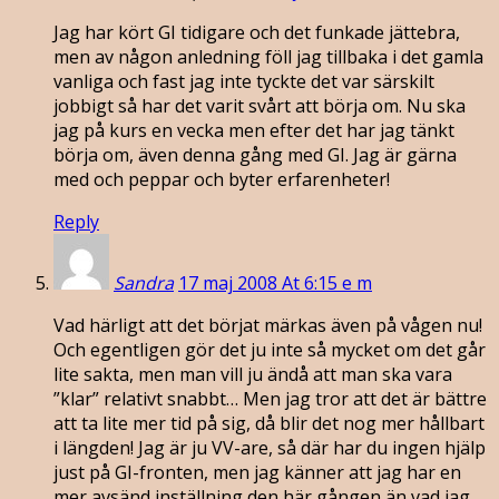
Jag har kört GI tidigare och det funkade jättebra,
men av någon anledning föll jag tillbaka i det gamla
vanliga och fast jag inte tyckte det var särskilt
jobbigt så har det varit svårt att börja om. Nu ska
jag på kurs en vecka men efter det har jag tänkt
börja om, även denna gång med GI. Jag är gärna
med och peppar och byter erfarenheter!
Reply
Sandra
17 maj 2008 At 6:15 e m
Vad härligt att det börjat märkas även på vågen nu!
Och egentligen gör det ju inte så mycket om det går
lite sakta, men man vill ju ändå att man ska vara
”klar” relativt snabbt… Men jag tror att det är bättre
att ta lite mer tid på sig, då blir det nog mer hållbart
i längden! Jag är ju VV-are, så där har du ingen hjälp
just på GI-fronten, men jag känner att jag har en
mer avsänd inställning den här gången än vad jag